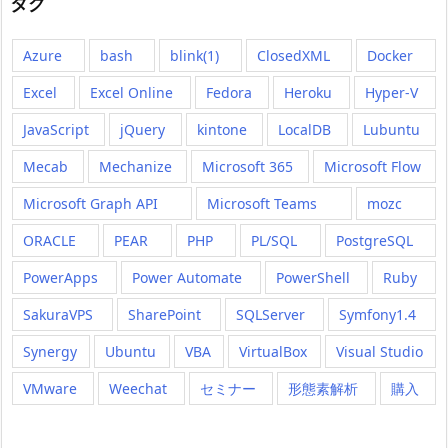
タグ
Azure
bash
blink(1)
ClosedXML
Docker
Excel
Excel Online
Fedora
Heroku
Hyper-V
JavaScript
jQuery
kintone
LocalDB
Lubuntu
Mecab
Mechanize
Microsoft 365
Microsoft Flow
Microsoft Graph API
Microsoft Teams
mozc
ORACLE
PEAR
PHP
PL/SQL
PostgreSQL
PowerApps
Power Automate
PowerShell
Ruby
SakuraVPS
SharePoint
SQLServer
Symfony1.4
Synergy
Ubuntu
VBA
VirtualBox
Visual Studio
VMware
Weechat
セミナー
形態素解析
購入