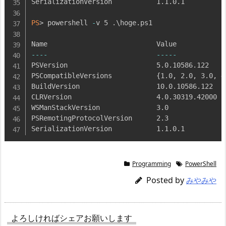
SerializationVersion           1
.
1
.
0
.
1

PS
> powershell 
-
v 5 
.
\hoge
.
ps1

--
--
--
--
-
PSVersion                      5
.
0
.
10586
.
122

PSCompatibleVersions           
{
1
.
0
,
 2
.
0
,
 3
.
0
,
 4
BuildVersion                   10
.
0
.
10586
.
122

CLRVersion                     4
.
0
.
30319
.
42000

WSManStackVersion              3
.
0

PSRemotingProtocolVersion      2
.
3

SerializationVersion           1
.
1
.
0
.
1
Programming
PowerShell
Posted by
みやみや
よろしければシェアお願いします