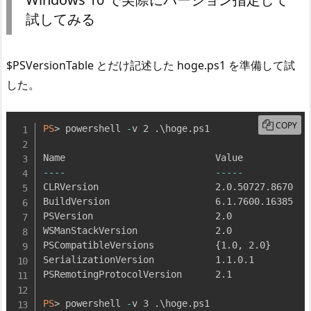
試してみる
$PSVersionTable とだけ記述した hoge.ps1 を準備して試
した。
COPY
PS
> powershell 
-
v 2 
.
\hoge
.
ps1

--
--
--
--
-
CLRVersion                     2
.
0
.
50727
.
8670

BuildVersion                   6
.
1
.
7600
.
16385

PSVersion                      2
.
0

WSManStackVersion              2
.
0

PSCompatibleVersions           
{
1
.
0
,
 2
.
0
}
SerializationVersion           1
.
1
.
0
.
1

PSRemotingProtocolVersion      2
.
1

PS
> powershell 
-
v 3 
.
\hoge
.
ps1
