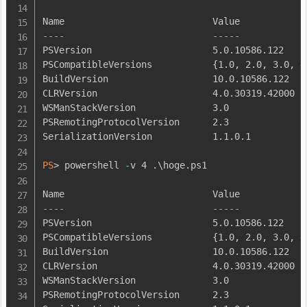
--
--
--
--
-
PSVersion                      5
.
0
.
10586
.
122

PSCompatibleVersions           
{
1
.
0
,
 2
.
0
,
 3
.
0
,
 4
BuildVersion                   10
.
0
.
10586
.
122

CLRVersion                     4
.
0
.
30319
.
42000

WSManStackVersion              3
.
0

PSRemotingProtocolVersion      2
.
3

SerializationVersion           1
.
1
.
0
.
1

PS
> powershell 
-
v 4 
.
\hoge
.
ps1

--
--
--
--
-
PSVersion                      5
.
0
.
10586
.
122

PSCompatibleVersions           
{
1
.
0
,
 2
.
0
,
 3
.
0
,
 4
BuildVersion                   10
.
0
.
10586
.
122

CLRVersion                     4
.
0
.
30319
.
42000

WSManStackVersion              3
.
0

PSRemotingProtocolVersion      2
.
3
