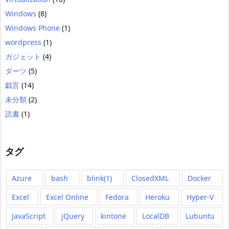
Windows
(8)
Windows Phone
(1)
wordpress
(1)
ガジェット
(4)
ダーツ
(5)
戯言
(14)
未分類
(2)
読書
(1)
タグ
Azure
bash
blink(1)
ClosedXML
Docker
Excel
Excel Online
Fedora
Heroku
Hyper-V
JavaScript
jQuery
kintone
LocalDB
Lubuntu