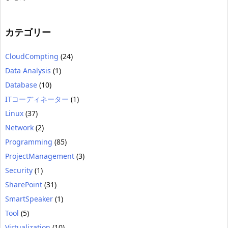
カテゴリー
CloudCompting
(24)
Data Analysis
(1)
Database
(10)
ITコーディネーター
(1)
Linux
(37)
Network
(2)
Programming
(85)
ProjectManagement
(3)
Security
(1)
SharePoint
(31)
SmartSpeaker
(1)
Tool
(5)
Virtualization
(10)