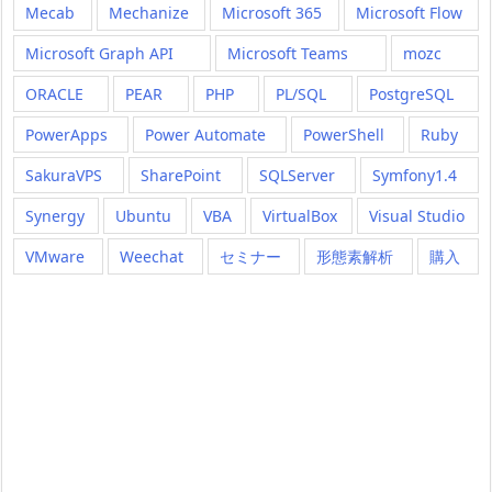
Mecab
Mechanize
Microsoft 365
Microsoft Flow
Microsoft Graph API
Microsoft Teams
mozc
ORACLE
PEAR
PHP
PL/SQL
PostgreSQL
PowerApps
Power Automate
PowerShell
Ruby
SakuraVPS
SharePoint
SQLServer
Symfony1.4
Synergy
Ubuntu
VBA
VirtualBox
Visual Studio
VMware
Weechat
セミナー
形態素解析
購入