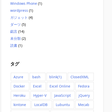
Windows Phone
(1)
wordpress
(1)
ガジェット
(4)
ダーツ
(5)
戯言
(14)
未分類
(2)
読書
(1)
タグ
Azure
bash
blink(1)
ClosedXML
Docker
Excel
Excel Online
Fedora
Heroku
Hyper-V
JavaScript
jQuery
kintone
LocalDB
Lubuntu
Mecab