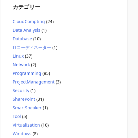
カテゴリー
CloudCompting
(24)
Data Analysis
(1)
Database
(10)
ITコーディネーター
(1)
Linux
(37)
Network
(2)
Programming
(85)
ProjectManagement
(3)
Security
(1)
SharePoint
(31)
SmartSpeaker
(1)
Tool
(5)
Virtualization
(10)
Windows
(8)