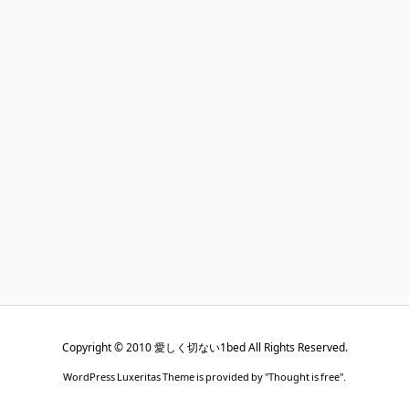
Copyright ©
2010
愛しく切ない1bed
All Rights Reserved.
WordPress Luxeritas Theme is provided by "
Thought is free
".