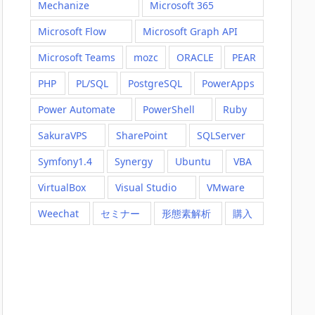
Mechanize
Microsoft 365
Microsoft Flow
Microsoft Graph API
Microsoft Teams
mozc
ORACLE
PEAR
PHP
PL/SQL
PostgreSQL
PowerApps
Power Automate
PowerShell
Ruby
SakuraVPS
SharePoint
SQLServer
Symfony1.4
Synergy
Ubuntu
VBA
VirtualBox
Visual Studio
VMware
Weechat
セミナー
形態素解析
購入