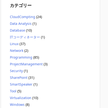
カテゴリー
CloudCompting
(24)
Data Analysis
(1)
Database
(10)
ITコーディネーター
(1)
Linux
(37)
Network
(2)
Programming
(85)
ProjectManagement
(3)
Security
(1)
SharePoint
(31)
SmartSpeaker
(1)
Tool
(5)
Virtualization
(10)
Windows
(8)