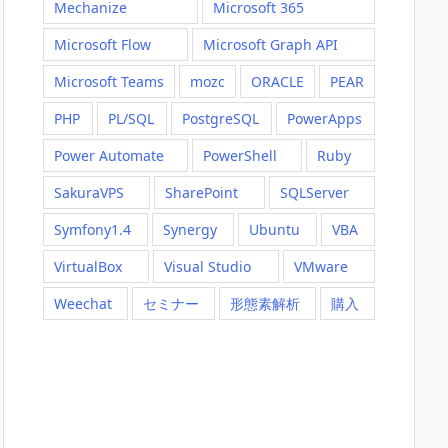
Mechanize
Microsoft 365
Microsoft Flow
Microsoft Graph API
Microsoft Teams
mozc
ORACLE
PEAR
PHP
PL/SQL
PostgreSQL
PowerApps
Power Automate
PowerShell
Ruby
SakuraVPS
SharePoint
SQLServer
Symfony1.4
Synergy
Ubuntu
VBA
VirtualBox
Visual Studio
VMware
Weechat
セミナー
形態素解析
購入