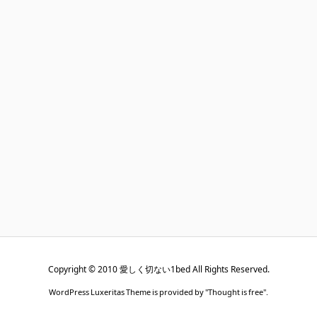
Copyright ©
2010
愛しく切ない1bed
All Rights Reserved.
WordPress Luxeritas Theme is provided by "
Thought is free
".