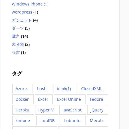
Windows Phone
(1)
wordpress
(1)
ガジェット
(4)
ダーツ
(5)
戯言
(14)
未分類
(2)
読書
(1)
タグ
Azure
bash
blink(1)
ClosedXML
Docker
Excel
Excel Online
Fedora
Heroku
Hyper-V
JavaScript
jQuery
kintone
LocalDB
Lubuntu
Mecab