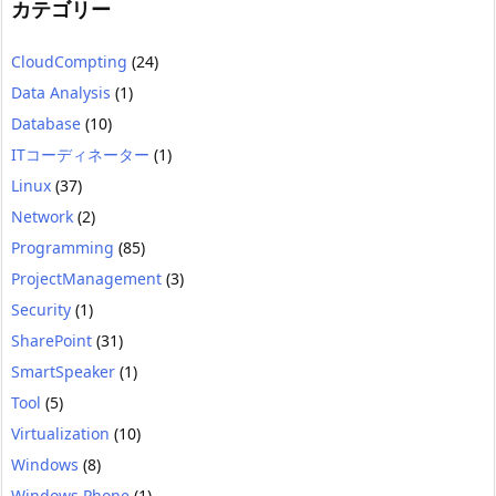
カテゴリー
CloudCompting
(24)
Data Analysis
(1)
Database
(10)
ITコーディネーター
(1)
Linux
(37)
Network
(2)
Programming
(85)
ProjectManagement
(3)
Security
(1)
SharePoint
(31)
SmartSpeaker
(1)
Tool
(5)
Virtualization
(10)
Windows
(8)
Windows Phone
(1)