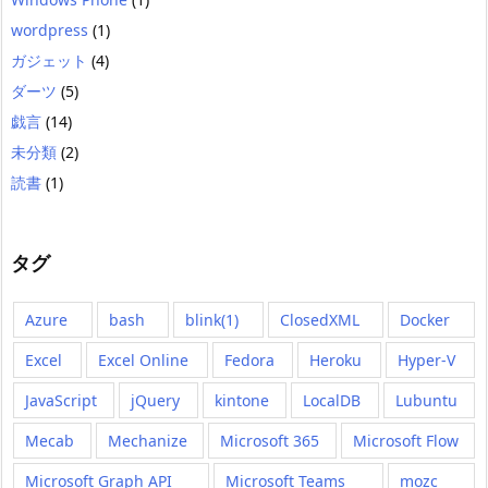
wordpress
(1)
ガジェット
(4)
ダーツ
(5)
戯言
(14)
未分類
(2)
読書
(1)
タグ
Azure
bash
blink(1)
ClosedXML
Docker
Excel
Excel Online
Fedora
Heroku
Hyper-V
JavaScript
jQuery
kintone
LocalDB
Lubuntu
Mecab
Mechanize
Microsoft 365
Microsoft Flow
Microsoft Graph API
Microsoft Teams
mozc