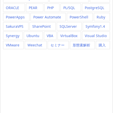
ORACLE
PEAR
PHP
PL/SQL
PostgreSQL
PowerApps
Power Automate
PowerShell
Ruby
SakuraVPS
SharePoint
SQLServer
Symfony1.4
Synergy
Ubuntu
VBA
VirtualBox
Visual Studio
VMware
Weechat
セミナー
形態素解析
購入