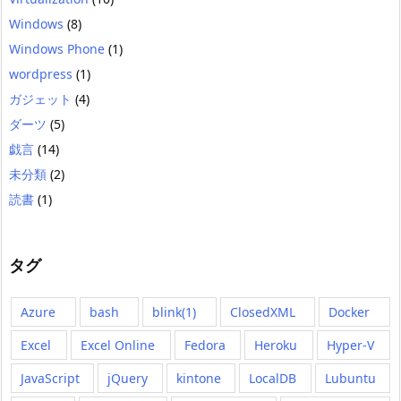
Windows
(8)
Windows Phone
(1)
wordpress
(1)
ガジェット
(4)
ダーツ
(5)
戯言
(14)
未分類
(2)
読書
(1)
タグ
Azure
bash
blink(1)
ClosedXML
Docker
Excel
Excel Online
Fedora
Heroku
Hyper-V
JavaScript
jQuery
kintone
LocalDB
Lubuntu