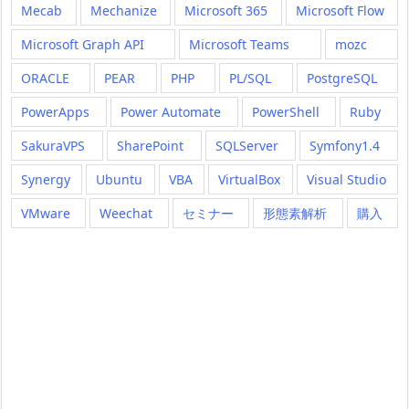
Mecab
Mechanize
Microsoft 365
Microsoft Flow
Microsoft Graph API
Microsoft Teams
mozc
ORACLE
PEAR
PHP
PL/SQL
PostgreSQL
PowerApps
Power Automate
PowerShell
Ruby
SakuraVPS
SharePoint
SQLServer
Symfony1.4
Synergy
Ubuntu
VBA
VirtualBox
Visual Studio
VMware
Weechat
セミナー
形態素解析
購入