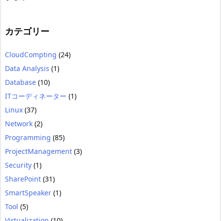
カテゴリー
CloudCompting
(24)
Data Analysis
(1)
Database
(10)
ITコーディネーター
(1)
Linux
(37)
Network
(2)
Programming
(85)
ProjectManagement
(3)
Security
(1)
SharePoint
(31)
SmartSpeaker
(1)
Tool
(5)
Virtualization
(10)