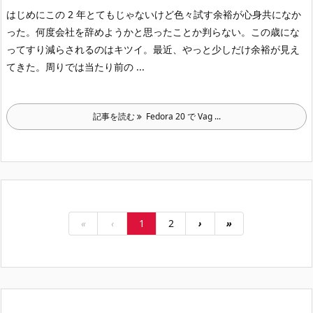
はじめに
この 2 年とてもじゃないけど色々試す余裕が心身共になか
った。何度会社を辞めようかと思ったことか判らない。
この歳にな
ってすり減らされるのはキツイ。
最近、やっと少しだけ余裕が見え
てきた。周りでは当たり前の ...
記事を読む
Fedora 20 で Vag ...
«
‹
1
2
›
»