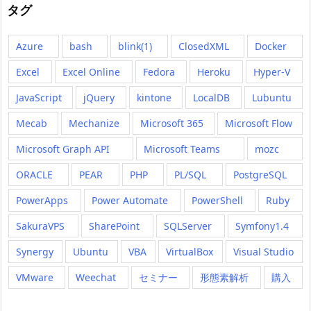
タグ
Azure
bash
blink(1)
ClosedXML
Docker
Excel
Excel Online
Fedora
Heroku
Hyper-V
JavaScript
jQuery
kintone
LocalDB
Lubuntu
Mecab
Mechanize
Microsoft 365
Microsoft Flow
Microsoft Graph API
Microsoft Teams
mozc
ORACLE
PEAR
PHP
PL/SQL
PostgreSQL
PowerApps
Power Automate
PowerShell
Ruby
SakuraVPS
SharePoint
SQLServer
Symfony1.4
Synergy
Ubuntu
VBA
VirtualBox
Visual Studio
VMware
Weechat
セミナー
形態素解析
購入