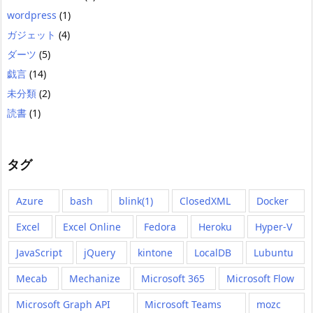
wordpress
(1)
ガジェット
(4)
ダーツ
(5)
戯言
(14)
未分類
(2)
読書
(1)
タグ
Azure
bash
blink(1)
ClosedXML
Docker
Excel
Excel Online
Fedora
Heroku
Hyper-V
JavaScript
jQuery
kintone
LocalDB
Lubuntu
Mecab
Mechanize
Microsoft 365
Microsoft Flow
Microsoft Graph API
Microsoft Teams
mozc