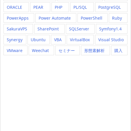
ORACLE
PEAR
PHP
PL/SQL
PostgreSQL
PowerApps
Power Automate
PowerShell
Ruby
SakuraVPS
SharePoint
SQLServer
Symfony1.4
Synergy
Ubuntu
VBA
VirtualBox
Visual Studio
VMware
Weechat
セミナー
形態素解析
購入