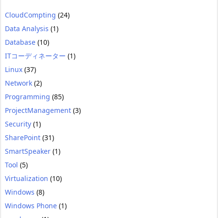
CloudCompting
(24)
Data Analysis
(1)
Database
(10)
ITコーディネーター
(1)
Linux
(37)
Network
(2)
Programming
(85)
ProjectManagement
(3)
Security
(1)
SharePoint
(31)
SmartSpeaker
(1)
Tool
(5)
Virtualization
(10)
Windows
(8)
Windows Phone
(1)