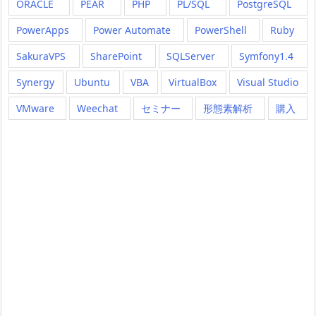
ORACLE
PEAR
PHP
PL/SQL
PostgreSQL
PowerApps
Power Automate
PowerShell
Ruby
SakuraVPS
SharePoint
SQLServer
Symfony1.4
Synergy
Ubuntu
VBA
VirtualBox
Visual Studio
VMware
Weechat
セミナー
形態素解析
購入