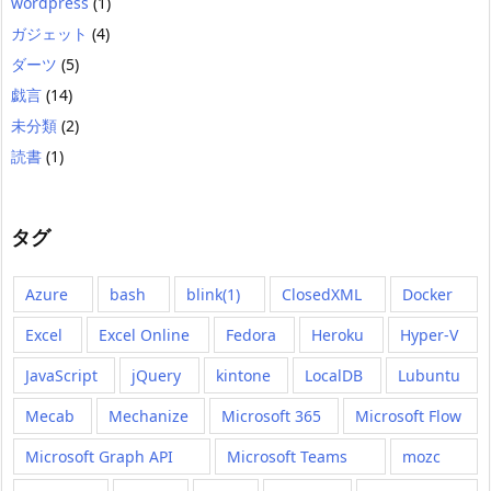
wordpress
(1)
ガジェット
(4)
ダーツ
(5)
戯言
(14)
未分類
(2)
読書
(1)
タグ
Azure
bash
blink(1)
ClosedXML
Docker
Excel
Excel Online
Fedora
Heroku
Hyper-V
JavaScript
jQuery
kintone
LocalDB
Lubuntu
Mecab
Mechanize
Microsoft 365
Microsoft Flow
Microsoft Graph API
Microsoft Teams
mozc