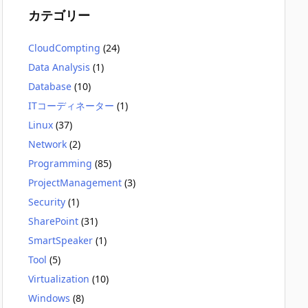
カテゴリー
CloudCompting
(24)
Data Analysis
(1)
Database
(10)
ITコーディネーター
(1)
Linux
(37)
Network
(2)
Programming
(85)
ProjectManagement
(3)
Security
(1)
SharePoint
(31)
SmartSpeaker
(1)
Tool
(5)
Virtualization
(10)
Windows
(8)