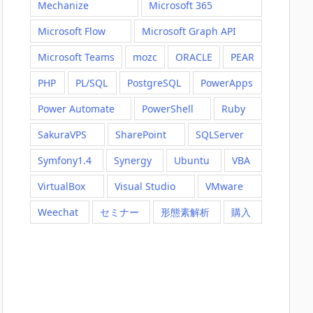
Mechanize
Microsoft 365
Microsoft Flow
Microsoft Graph API
Microsoft Teams
mozc
ORACLE
PEAR
PHP
PL/SQL
PostgreSQL
PowerApps
Power Automate
PowerShell
Ruby
SakuraVPS
SharePoint
SQLServer
Symfony1.4
Synergy
Ubuntu
VBA
VirtualBox
Visual Studio
VMware
Weechat
セミナー
形態素解析
購入