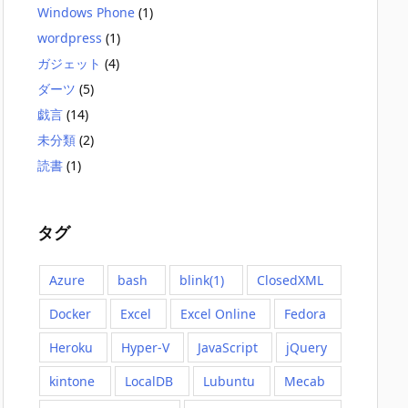
Windows Phone
(1)
wordpress
(1)
ガジェット
(4)
ダーツ
(5)
戯言
(14)
未分類
(2)
読書
(1)
タグ
Azure
bash
blink(1)
ClosedXML
Docker
Excel
Excel Online
Fedora
Heroku
Hyper-V
JavaScript
jQuery
kintone
LocalDB
Lubuntu
Mecab