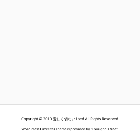
Copyright ©
2010
愛しく切ない1bed
All Rights Reserved.
WordPress Luxeritas Theme is provided by "
Thought is free
".