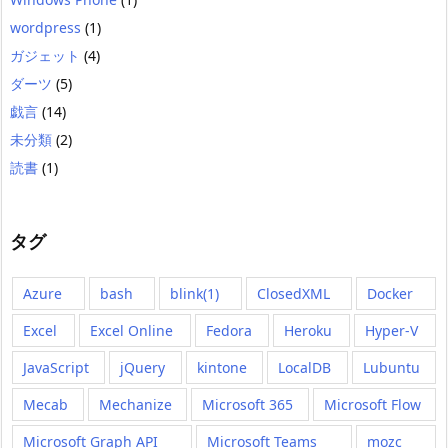
wordpress
(1)
ガジェット
(4)
ダーツ
(5)
戯言
(14)
未分類
(2)
読書
(1)
タグ
Azure
bash
blink(1)
ClosedXML
Docker
Excel
Excel Online
Fedora
Heroku
Hyper-V
JavaScript
jQuery
kintone
LocalDB
Lubuntu
Mecab
Mechanize
Microsoft 365
Microsoft Flow
Microsoft Graph API
Microsoft Teams
mozc