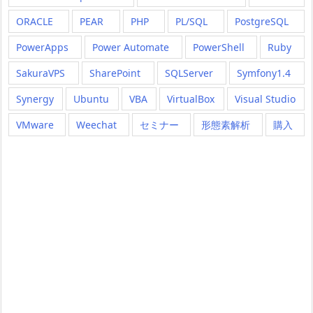
ORACLE
PEAR
PHP
PL/SQL
PostgreSQL
PowerApps
Power Automate
PowerShell
Ruby
SakuraVPS
SharePoint
SQLServer
Symfony1.4
Synergy
Ubuntu
VBA
VirtualBox
Visual Studio
VMware
Weechat
セミナー
形態素解析
購入