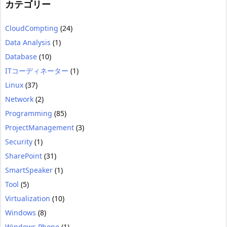
カテゴリー
CloudCompting
(24)
Data Analysis
(1)
Database
(10)
ITコーディネーター
(1)
Linux
(37)
Network
(2)
Programming
(85)
ProjectManagement
(3)
Security
(1)
SharePoint
(31)
SmartSpeaker
(1)
Tool
(5)
Virtualization
(10)
Windows
(8)
Windows Phone
(1)