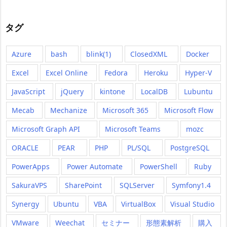
タグ
Azure
bash
blink(1)
ClosedXML
Docker
Excel
Excel Online
Fedora
Heroku
Hyper-V
JavaScript
jQuery
kintone
LocalDB
Lubuntu
Mecab
Mechanize
Microsoft 365
Microsoft Flow
Microsoft Graph API
Microsoft Teams
mozc
ORACLE
PEAR
PHP
PL/SQL
PostgreSQL
PowerApps
Power Automate
PowerShell
Ruby
SakuraVPS
SharePoint
SQLServer
Symfony1.4
Synergy
Ubuntu
VBA
VirtualBox
Visual Studio
VMware
Weechat
セミナー
形態素解析
購入