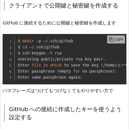
クライアントで公開鍵と秘密鍵を作成する
GitHub に接続するために公開鍵と秘密鍵を作成します
COPY
$ 
mkdir
 -p ~/.ssh/github

$ 
cd
 ~/.ssh/github

$ ssh-keygen -t rsa

enerating public/private rsa key pair.

Enter 
file
in
which
 to save the key 
(
/home/ユーザ
Enter passphrase 
(
empty 
for
 no passphrase
)
:

Enter same passphrase again:
パスフレーズはつけてもつけなくてもやりやすい方で
GitHub への接続に作成したキーを使うよう
設定する