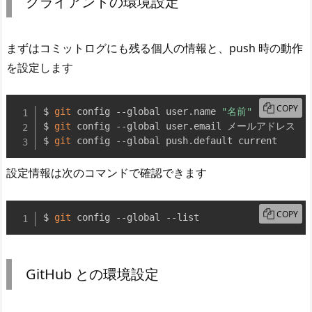
クライアントの環境設定
まずはコミットログにも残る個人の情報と、push 時の動作
を設定します
COPY
$ 
git
 config --global user.name 
"名前"
$ 
git
 config --global user.email メールアドレス

$ 
git
 config --global push.default current
設定情報は次のコマンドで確認できます
COPY
$ 
git
 config --global --list
GitHub との環境設定