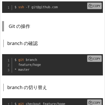
COPY
$ 
ssh
 -T git@github.com
Git の操作
branch の確認
COPY
$ 
git
 branch

  feature/hoge

* master
branch の切り替え
COPY
$ 
git
 checkout feature/hoge
