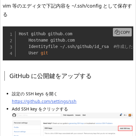
vim 等のエディタで下記内容を ~/.ssh/config として保存す
る
COPY
Host github github.com

    Hostname github.com

    Identityfile ~/.ssh/github/id_rsa  
#作成した
    User 
git
GitHub に公開鍵をアップする
設定の SSH keys を開く
https://github.com/settings/ssh
Add SSH key をクリックする