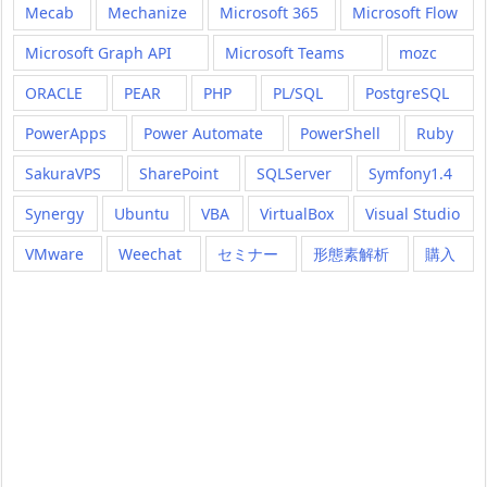
Mecab
Mechanize
Microsoft 365
Microsoft Flow
Microsoft Graph API
Microsoft Teams
mozc
ORACLE
PEAR
PHP
PL/SQL
PostgreSQL
PowerApps
Power Automate
PowerShell
Ruby
SakuraVPS
SharePoint
SQLServer
Symfony1.4
Synergy
Ubuntu
VBA
VirtualBox
Visual Studio
VMware
Weechat
セミナー
形態素解析
購入