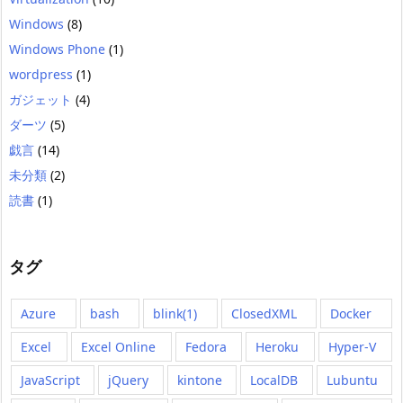
Windows
(8)
Windows Phone
(1)
wordpress
(1)
ガジェット
(4)
ダーツ
(5)
戯言
(14)
未分類
(2)
読書
(1)
タグ
Azure
bash
blink(1)
ClosedXML
Docker
Excel
Excel Online
Fedora
Heroku
Hyper-V
JavaScript
jQuery
kintone
LocalDB
Lubuntu