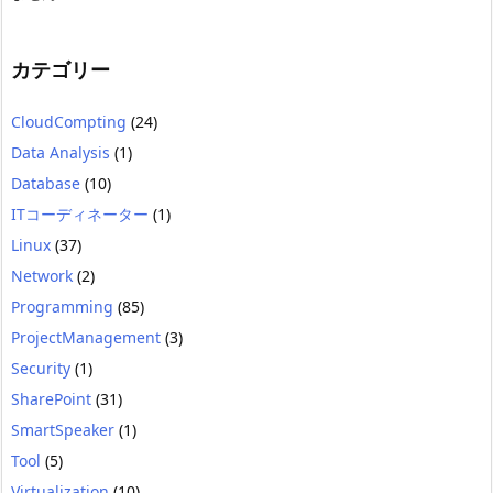
カテゴリー
CloudCompting
(24)
Data Analysis
(1)
Database
(10)
ITコーディネーター
(1)
Linux
(37)
Network
(2)
Programming
(85)
ProjectManagement
(3)
Security
(1)
SharePoint
(31)
SmartSpeaker
(1)
Tool
(5)
Virtualization
(10)