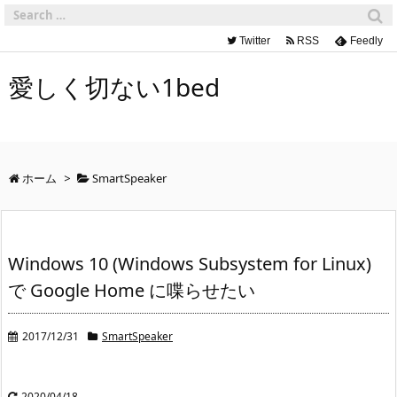
Twitter
RSS
Feedly
愛しく切ない1bed
ホーム
>
SmartSpeaker
Windows 10 (Windows Subsystem for Linux)
で Google Home に喋らせたい
2017/12/31
SmartSpeaker
2020/04/18