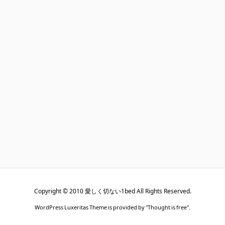
Copyright ©
2010
愛しく切ない1bed
All Rights Reserved.
WordPress Luxeritas Theme is provided by "
Thought is free
".