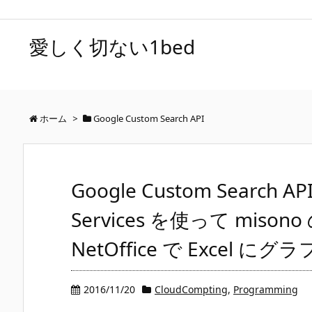
愛しく切ない1bed
ホーム
>
Google Custom Search API
Google Custom Search API
Services を使って mis
NetOffice で Excel に
2016/11/20
CloudCompting
,
Programming