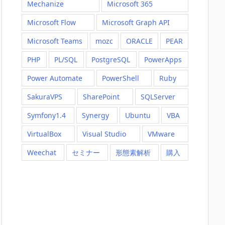
Mechanize
Microsoft 365
Microsoft Flow
Microsoft Graph API
Microsoft Teams
mozc
ORACLE
PEAR
PHP
PL/SQL
PostgreSQL
PowerApps
Power Automate
PowerShell
Ruby
SakuraVPS
SharePoint
SQLServer
Symfony1.4
Synergy
Ubuntu
VBA
VirtualBox
Visual Studio
VMware
Weechat
セミナー
形態素解析
購入