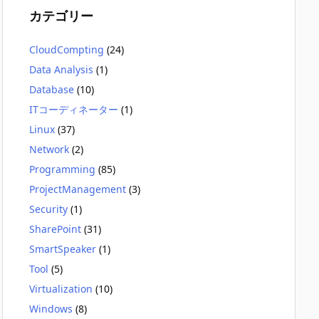
カテゴリー
CloudCompting
(24)
Data Analysis
(1)
Database
(10)
ITコーディネーター
(1)
Linux
(37)
Network
(2)
Programming
(85)
ProjectManagement
(3)
Security
(1)
SharePoint
(31)
SmartSpeaker
(1)
Tool
(5)
Virtualization
(10)
Windows
(8)