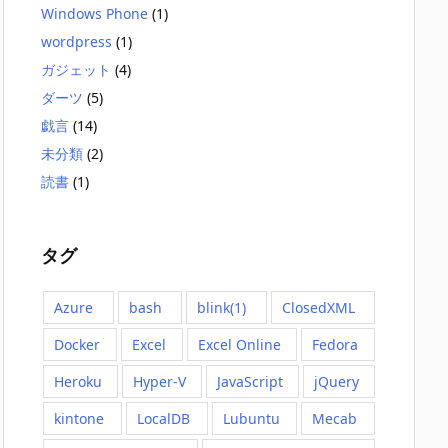
Windows Phone
(1)
wordpress
(1)
ガジェット
(4)
ダーツ
(5)
戯言
(14)
未分類
(2)
読書
(1)
タグ
Azure
bash
blink(1)
ClosedXML
Docker
Excel
Excel Online
Fedora
Heroku
Hyper-V
JavaScript
jQuery
kintone
LocalDB
Lubuntu
Mecab