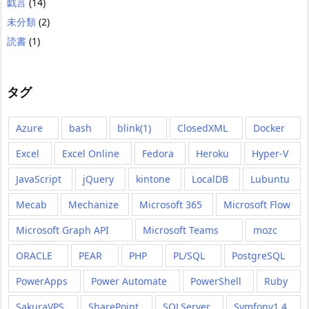
戯言
(14)
未分類
(2)
読書
(1)
タグ
Azure
bash
blink(1)
ClosedXML
Docker
Excel
Excel Online
Fedora
Heroku
Hyper-V
JavaScript
jQuery
kintone
LocalDB
Lubuntu
Mecab
Mechanize
Microsoft 365
Microsoft Flow
Microsoft Graph API
Microsoft Teams
mozc
ORACLE
PEAR
PHP
PL/SQL
PostgreSQL
PowerApps
Power Automate
PowerShell
Ruby
SakuraVPS
SharePoint
SQLServer
Symfony1.4