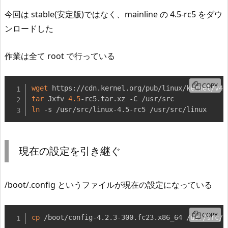
今回は stable(安定版)ではなく、mainline の 4.5-rc5 をダウ
ンロードした
作業は全て root で行っている
COPY
wget
tar
 Jxfv 
4.5
ln
 -s /usr/src/linux-4.5-rc5 /usr/src/linux
現在の設定を引き継ぐ
/boot/.config というファイルが現在の設定になっている
COPY
cp
 /boot/config-4.2.3-300.fc23.x86_64 /usr/src/l