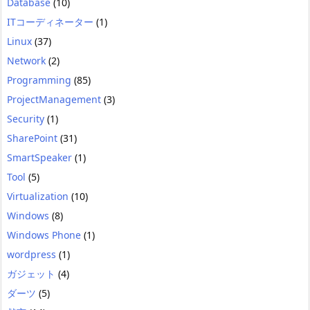
Database
(10)
ITコーディネーター
(1)
Linux
(37)
Network
(2)
Programming
(85)
ProjectManagement
(3)
Security
(1)
SharePoint
(31)
SmartSpeaker
(1)
Tool
(5)
Virtualization
(10)
Windows
(8)
Windows Phone
(1)
wordpress
(1)
ガジェット
(4)
ダーツ
(5)