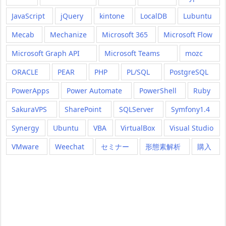
JavaScript
jQuery
kintone
LocalDB
Lubuntu
Mecab
Mechanize
Microsoft 365
Microsoft Flow
Microsoft Graph API
Microsoft Teams
mozc
ORACLE
PEAR
PHP
PL/SQL
PostgreSQL
PowerApps
Power Automate
PowerShell
Ruby
SakuraVPS
SharePoint
SQLServer
Symfony1.4
Synergy
Ubuntu
VBA
VirtualBox
Visual Studio
VMware
Weechat
セミナー
形態素解析
購入