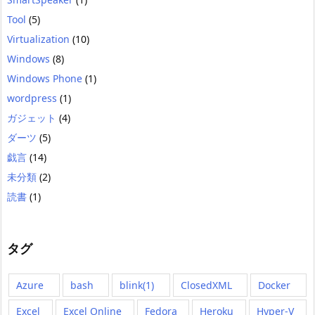
Tool
(5)
Virtualization
(10)
Windows
(8)
Windows Phone
(1)
wordpress
(1)
ガジェット
(4)
ダーツ
(5)
戯言
(14)
未分類
(2)
読書
(1)
タグ
Azure
bash
blink(1)
ClosedXML
Docker
Excel
Excel Online
Fedora
Heroku
Hyper-V