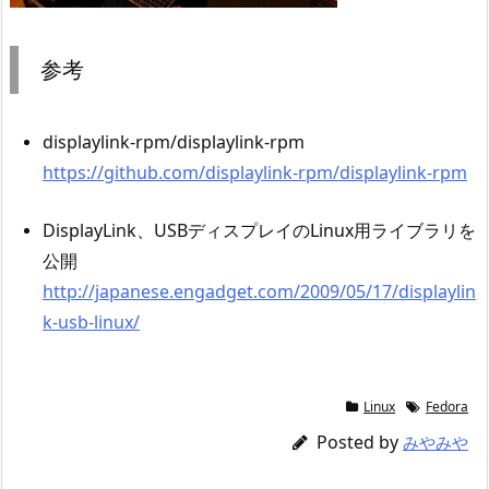
参考
displaylink-rpm/displaylink-rpm
https://github.com/displaylink-rpm/displaylink-rpm
DisplayLink、USBディスプレイのLinux用ライブラリを
公開
http://japanese.engadget.com/2009/05/17/displaylin
k-usb-linux/
Linux
Fedora
Posted by
みやみや