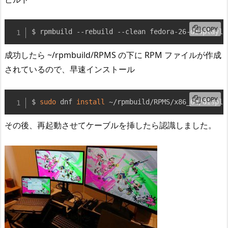
COPY
$ rpmbuild --rebuild --clean fedora-26-displayli
成功したら ~/rpmbuild/RPMS の下に RPM ファイルが作成
されているので、早速インストール
COPY
$ 
sudo
 dnf 
install
 ~/rpmbuild/RPMS/x86_64/displa
その後、再起動させてケーブルを挿したら認識しました。