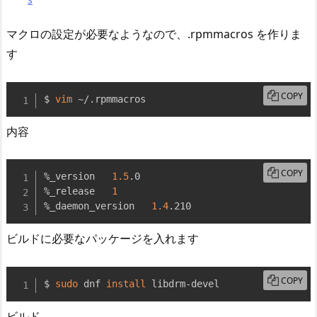
マクロの設定が必要なようなので、.rpmmacros を作りま
す
COPY
$ 
vim
 ~/.rpmmacros
内容
COPY
%_version   
1.5
.0

%_release   
1
%_daemon_version   
1.4
.210
ビルドに必要なパッケージを入れます
COPY
$ 
sudo
 dnf 
install
 libdrm-devel
ビルド