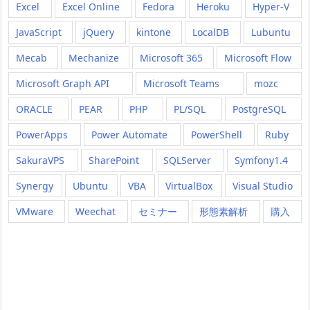
Excel
Excel Online
Fedora
Heroku
Hyper-V
JavaScript
jQuery
kintone
LocalDB
Lubuntu
Mecab
Mechanize
Microsoft 365
Microsoft Flow
Microsoft Graph API
Microsoft Teams
mozc
ORACLE
PEAR
PHP
PL/SQL
PostgreSQL
PowerApps
Power Automate
PowerShell
Ruby
SakuraVPS
SharePoint
SQLServer
Symfony1.4
Synergy
Ubuntu
VBA
VirtualBox
Visual Studio
VMware
Weechat
セミナー
形態素解析
購入