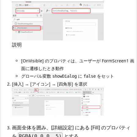
説明
[OnVisible] のプロパティは、ユーザーが FormScreen1 画
面に遷移したとき動作
グローバル変数
に
をセット
showDialog
false
[挿入] → [アイコン] → [四角形] を選択
画面全体を囲み、[詳細設定] にある [Fill] のプロパティ
を
とする
RGBA(0,0,0,.5)