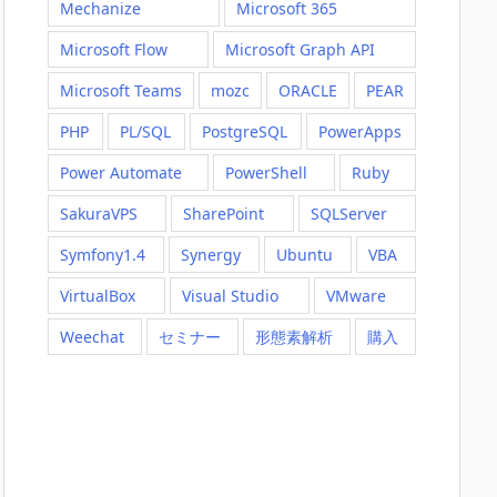
Mechanize
Microsoft 365
Microsoft Flow
Microsoft Graph API
Microsoft Teams
mozc
ORACLE
PEAR
PHP
PL/SQL
PostgreSQL
PowerApps
Power Automate
PowerShell
Ruby
SakuraVPS
SharePoint
SQLServer
Symfony1.4
Synergy
Ubuntu
VBA
VirtualBox
Visual Studio
VMware
Weechat
セミナー
形態素解析
購入