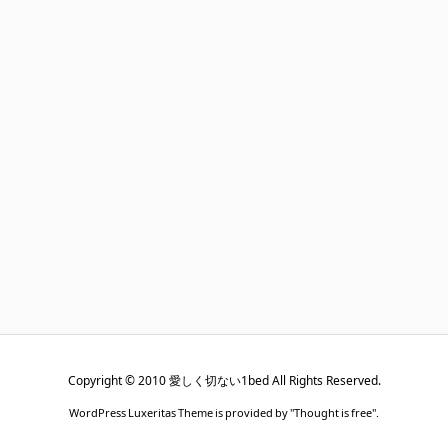
Copyright ©
2010
愛しく切ない1bed
All Rights Reserved.
WordPress Luxeritas Theme is provided by "
Thought is free
".