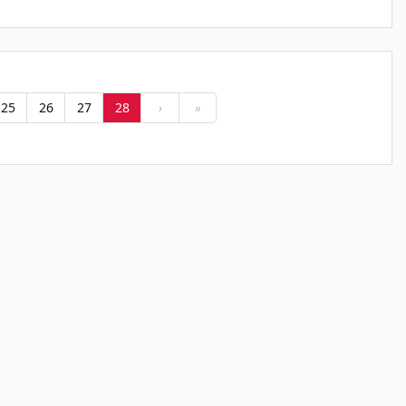
25
26
27
28
›
»