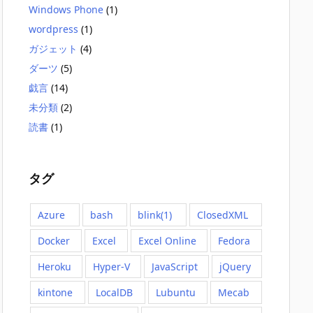
Windows Phone
(1)
wordpress
(1)
ガジェット
(4)
ダーツ
(5)
戯言
(14)
未分類
(2)
読書
(1)
タグ
Azure
bash
blink(1)
ClosedXML
Docker
Excel
Excel Online
Fedora
Heroku
Hyper-V
JavaScript
jQuery
kintone
LocalDB
Lubuntu
Mecab