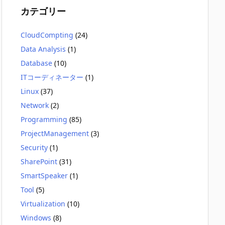
カテゴリー
CloudCompting
(24)
Data Analysis
(1)
Database
(10)
ITコーディネーター
(1)
Linux
(37)
Network
(2)
Programming
(85)
ProjectManagement
(3)
Security
(1)
SharePoint
(31)
SmartSpeaker
(1)
Tool
(5)
Virtualization
(10)
Windows
(8)