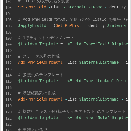
# Title の表示列名を変更
Set-PnPField
-
List 
$internalListName
-
Identity 
'
# Add-PnPFieldFromXml で使うので ListId を取得 
$applyListId
 = 
(
Get-PnPList
-
Identity 
$internalL
# 1行テキストのテンプレート
$fieldxmlTemplate
 = 
'<Field Type="Text" DisplayN
# ステータス列の作成
Add-PnPFieldFromXml
-
List 
$internalListName
-
Fie
# 参照列のテンプレート
$fieldxmlTemplate
 = 
'<Field Type="Lookup" Displa
# 承認経路列の作成
Add-PnPFieldFromXml
-
List 
$internalListName
-
Fie
# 複数行テキスト列(拡張リッチテキスト)のテンプレート
$fieldxmlTemplate
 = 
'<Field Type="Note" DisplayN
# 申請文の作成