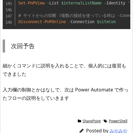
Set-PnPView
-
List 
$internalListName
-
Identity 
'
# サイトからの切断 (複数の接続を使っている時は -Connecti
Disconnect-PnPOnline
-
Connection 
$siteCon
次回予告
細かくコマンドに説明を入れることで、個人的には復習も
できました
入力欄の制御とかはなしで、次は Power Automate で作っ
たフローの説明をしていきます
SharePoint
PowerShell
Posted by
みやみや