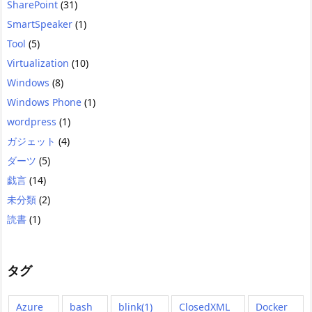
SharePoint
(31)
SmartSpeaker
(1)
Tool
(5)
Virtualization
(10)
Windows
(8)
Windows Phone
(1)
wordpress
(1)
ガジェット
(4)
ダーツ
(5)
戯言
(14)
未分類
(2)
読書
(1)
タグ
Azure
bash
blink(1)
ClosedXML
Docker