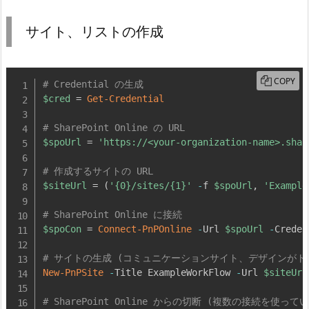
サイト、リストの作成
COPY
# Credential の生成
$cred
 = 
Get-Credential
# SharePoint Online の URL
$spoUrl
 = 
'https://<your-organization-name>.shar
# 作成するサイトの URL
$siteUrl
 = 
(
'{0}/sites/{1}'
-
f 
$spoUrl
,
'Example
# SharePoint Online に接続
$spoCon
 = 
Connect-PnPOnline
-
Url 
$spoUrl
-
Creden
# サイトの生成 (コミュニケーションサイト、デザインがト
New-PnPSite
-
Title ExampleWorkFlow 
-
Url 
$siteUrl
# SharePoint Online からの切断 (複数の接続を使っている