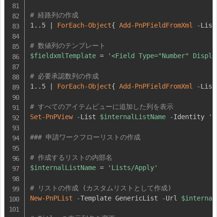
# 経路列の作成
1
.
.
5 
|
ForEach-Object
{
Add-PnPFieldFromXml
-
List
# 数値列のテンプレート
$fieldxmlTemplate
 = 
'<Field Type="Number" Displa
# 必要承認数列の作成
1
.
.
5 
|
ForEach-Object
{
Add-PnPFieldFromXml
-
List
# すべてのアイテムビューに追加した列を表示
Set-PnPView
-
List 
$internalListName
-
Identity 
'
### 申請ワークフローリストの作成
# 作成するリストの内部名
$internalListName
 = 
'Lists/Apply'
# リストの作成 (カスタムリストとして作成)
New-PnPList
-
Template GenericList 
-
Url 
$internal