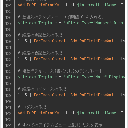
Add-PnPFieldFromXml
-
List 
$internalListName
-
Fie
# 数値列のテンプレート (初期値 0 を入れる)
$fieldxmlTemplate
 = 
'<Field Type="Number" Displa
# 経路の承認数列の作成
1
.
.
5 
|
ForEach-Object
{
Add-PnPFieldFromXml
-
List
# 経路の否認数列の作成
1
.
.
5 
|
ForEach-Object
{
Add-PnPFieldFromXml
-
List
# 複数行テキスト列(書式なし)のテンプレート
$fieldxmlTemplate
 = 
'<Field Type="Note" DisplayN
# 経路のコメント列の作成
1
.
.
5 
|
ForEach-Object
{
Add-PnPFieldFromXml
-
List
# ログ列の作成
Add-PnPFieldFromXml
-
List 
$internalListName
-
Fie
# すべてのアイテムビューに追加した列を表示