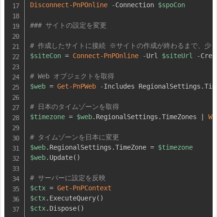
Disconnect-PnPOnline
-
Connection 
$spoCon
### サイトの設定を変更
# 作成したサイトに接続 ※サイトの作成が終わるまで、少
$siteCon
 = 
Connect-PnPOnline
-
Url 
$siteUrl
-
Cred
# Web オブジェクトを取得
$web
 = 
Get-PnPWeb
-
Includes RegionalSettings
.
Tim
# 日本のタイムゾーンを取得
$timezone
 = 
$web
.
RegionalSettings
.
TimeZones 
|
Wh
# タイムゾーンを日本に変更
$web
.
RegionalSettings
.
TimeZone = 
$timezone
$web
.
Update
(
)
# サーバーに設定を反映
$ctx
 = 
Get-PnPContext
$ctx
.
ExecuteQuery
(
)
$ctx
.
Dispose
(
)