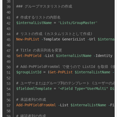
### グループマスタリストの作成
# 作成するリストの内部名
$internalListName
 = 
'Lists/GroupMaster'
# リストの作成 (カスタムリストとして作成)
New-PnPList
-
Template GenericList 
-
Url 
$internal
# Title の表示列名を変更
Set-PnPField
-
List 
$internalListName
-
Identity 
'
# Add-PnPFieldFromXml で使うので ListId を取得 
$groupListId
 = 
(
Get-PnPList
$internalListName
-
C
# ユーザーまたはグループ列のテンプレート (ユーザーのみ
$fieldxmlTemplate
 = 
'<Field Type="UserMulti" Dis
# 承認者列の作成
Add-PnPFieldFromXml
-
List 
$internalListName
-
Fie
# 確認者列の作成