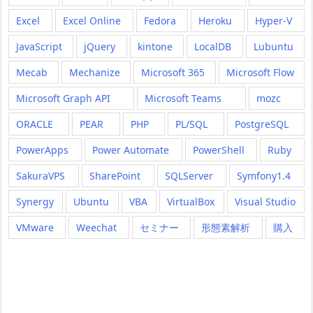
Excel
Excel Online
Fedora
Heroku
Hyper-V
JavaScript
jQuery
kintone
LocalDB
Lubuntu
Mecab
Mechanize
Microsoft 365
Microsoft Flow
Microsoft Graph API
Microsoft Teams
mozc
ORACLE
PEAR
PHP
PL/SQL
PostgreSQL
PowerApps
Power Automate
PowerShell
Ruby
SakuraVPS
SharePoint
SQLServer
Symfony1.4
Synergy
Ubuntu
VBA
VirtualBox
Visual Studio
VMware
Weechat
セミナー
形態素解析
購入