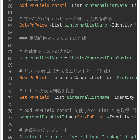
Add-PnPFieldFromXml
-
List 
$internalListName
-
Fie
# すべてのアイテムビューに追加した列を表示
Set-PnPView
-
List 
$internalListName
-
Identity 
'
### 承認経路マスタリストの作成
# 作成するリストの内部名
$internalListName
 = 
'Lists/ApprovalPathMaster'
# リストの作成 (カスタムリストとして作成)
New-PnPList
-
Template GenericList 
-
Url 
$internal
# Title の表示列名を変更
Set-PnPField
-
List 
$internalListName
-
Identity 
'
# Add-PnPFieldFromXml で使うので ListId を取得 
$approvalPathListId
 = 
(
Get-PnPList
-
Identity 
$in
# 参照列のテンプレート
$fieldxmlTemplate
 = 
'<Field Type="Lookup" Displa