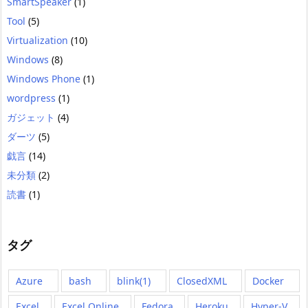
SmartSpeaker
(1)
Tool
(5)
Virtualization
(10)
Windows
(8)
Windows Phone
(1)
wordpress
(1)
ガジェット
(4)
ダーツ
(5)
戯言
(14)
未分類
(2)
読書
(1)
タグ
Azure
bash
blink(1)
ClosedXML
Docker
Excel
Excel Online
Fedora
Heroku
Hyper-V