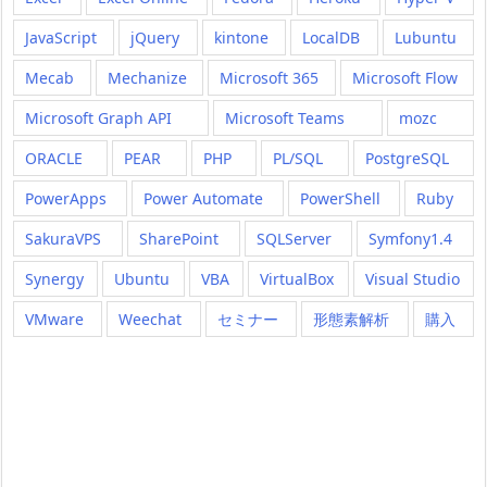
JavaScript
jQuery
kintone
LocalDB
Lubuntu
Mecab
Mechanize
Microsoft 365
Microsoft Flow
Microsoft Graph API
Microsoft Teams
mozc
ORACLE
PEAR
PHP
PL/SQL
PostgreSQL
PowerApps
Power Automate
PowerShell
Ruby
SakuraVPS
SharePoint
SQLServer
Symfony1.4
Synergy
Ubuntu
VBA
VirtualBox
Visual Studio
VMware
Weechat
セミナー
形態素解析
購入