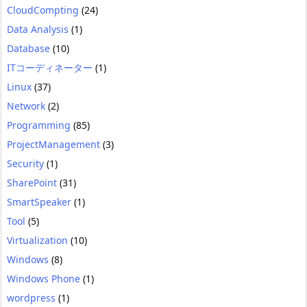
CloudCompting
(24)
Data Analysis
(1)
Database
(10)
ITコーディネーター
(1)
Linux
(37)
Network
(2)
Programming
(85)
ProjectManagement
(3)
Security
(1)
SharePoint
(31)
SmartSpeaker
(1)
Tool
(5)
Virtualization
(10)
Windows
(8)
Windows Phone
(1)
wordpress
(1)