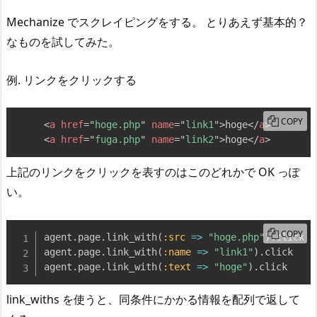
Mechanize でスクレイピングをする。 とりあえず基本的？
なものを試してみた。
例. リンクをクリックする
COPY
<
a
href
=
"
hoge.php
"
name
=
"
link1
"
>
hoge
</
a
>
<
a
href
=
"
fuga.php
"
name
=
"
link2
"
>
hoge
</
a
>
上記のリンクをクリックを表すのはこのどれかで OK っぽ
い。
COPY
agent
.
page
.
link_with
(
:src
=>
"hoge.php"
)
.
click

agent
.
page
.
link_with
(
:name
=>
"link1"
)
.
click

agent
.
page
.
link_with
(
:text
=>
"hoge"
)
.
click
link_withs を使うと、同条件にかかる情報を配列で返して