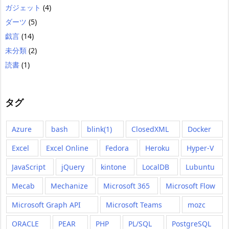
ガジェット
(4)
ダーツ
(5)
戯言
(14)
未分類
(2)
読書
(1)
タグ
Azure
bash
blink(1)
ClosedXML
Docker
Excel
Excel Online
Fedora
Heroku
Hyper-V
JavaScript
jQuery
kintone
LocalDB
Lubuntu
Mecab
Mechanize
Microsoft 365
Microsoft Flow
Microsoft Graph API
Microsoft Teams
mozc
ORACLE
PEAR
PHP
PL/SQL
PostgreSQL