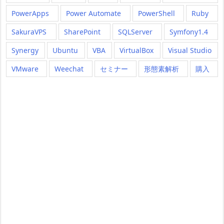
PowerApps
Power Automate
PowerShell
Ruby
SakuraVPS
SharePoint
SQLServer
Symfony1.4
Synergy
Ubuntu
VBA
VirtualBox
Visual Studio
VMware
Weechat
セミナー
形態素解析
購入