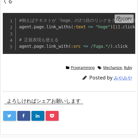
くる
COPY
#例えばテキストが「hoge」の2つ目のリンクをクリックす
agent
.
page
.
link_withs
(
:text
=>
"hoge"
)
[
1
]
.
click

# 正規表現も使える
agent
.
page
.
link_with
(
:src
=>
/fuga.*/
)
.
click
Programming
Mechanize
,
Ruby
Posted by
みやみや
よろしければシェアお願いします