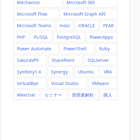
Mechanize
Microsoft 365
Microsoft Flow
Microsoft Graph API
Microsoft Teams
mozc
ORACLE
PEAR
PHP
PL/SQL
PostgreSQL
PowerApps
Power Automate
PowerShell
Ruby
SakuraVPS
SharePoint
SQLServer
Symfony1.4
Synergy
Ubuntu
VBA
VirtualBox
Visual Studio
VMware
Weechat
セミナー
形態素解析
購入