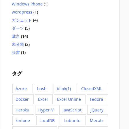
Windows Phone
(1)
wordpress
(1)
ガジェット
(4)
ダーツ
(5)
戯言
(14)
未分類
(2)
読書
(1)
タグ
Azure
bash
blink(1)
ClosedXML
Docker
Excel
Excel Online
Fedora
Heroku
Hyper-V
JavaScript
jQuery
kintone
LocalDB
Lubuntu
Mecab