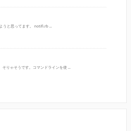
ってます。 notifi.rb ...
る
。 そりゃそうです。コマンドラインを使 ...