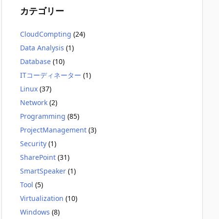
カテゴリー
CloudCompting
(24)
Data Analysis
(1)
Database
(10)
ITコーディネーター
(1)
Linux
(37)
Network
(2)
Programming
(85)
ProjectManagement
(3)
Security
(1)
SharePoint
(31)
SmartSpeaker
(1)
Tool
(5)
Virtualization
(10)
Windows
(8)