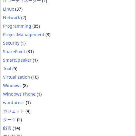
ITコーディネーター
(1)
Linux
(37)
Network
(2)
Programming
(85)
ProjectManagement
(3)
Security
(1)
SharePoint
(31)
SmartSpeaker
(1)
Tool
(5)
Virtualization
(10)
Windows
(8)
Windows Phone
(1)
wordpress
(1)
ガジェット
(4)
ダーツ
(5)
戯言
(14)