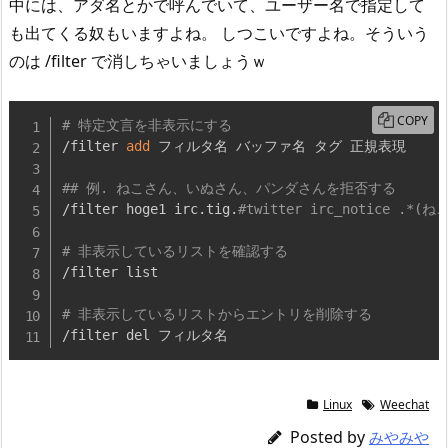
中には、アダ名とかで呼んでいて、ユーザー名で指定して
も出てくる奴もいますよね。 しつこいですよね。そういう
のは /filter で消しちゃいましょうｗ
COPY
# 特定文言を非表示にする
/filter 
add
 フィルタ名 バッファ名 タグ 正規表現

## 例. ねこさん、いぬさん、パンダさんを拒否する
/filter hoge1 irc.tig.
#twitter irc_notice .
# 非表示しているリストを確認する
/filter list

# 非表示しているリストからエントリを削除する
/filter del フィルタ名
Linux
Weechat
Posted by
みやみや