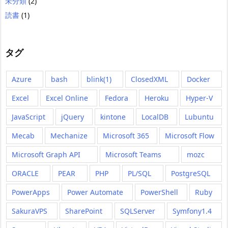
未分類
(2)
読書
(1)
タグ
Azure
bash
blink(1)
ClosedXML
Docker
Excel
Excel Online
Fedora
Heroku
Hyper-V
JavaScript
jQuery
kintone
LocalDB
Lubuntu
Mecab
Mechanize
Microsoft 365
Microsoft Flow
Microsoft Graph API
Microsoft Teams
mozc
ORACLE
PEAR
PHP
PL/SQL
PostgreSQL
PowerApps
Power Automate
PowerShell
Ruby
SakuraVPS
SharePoint
SQLServer
Symfony1.4