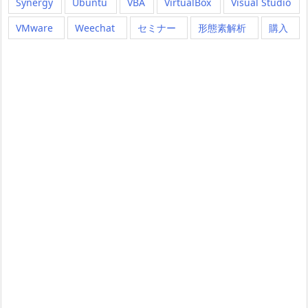
Synergy
Ubuntu
VBA
VirtualBox
Visual Studio
VMware
Weechat
セミナー
形態素解析
購入