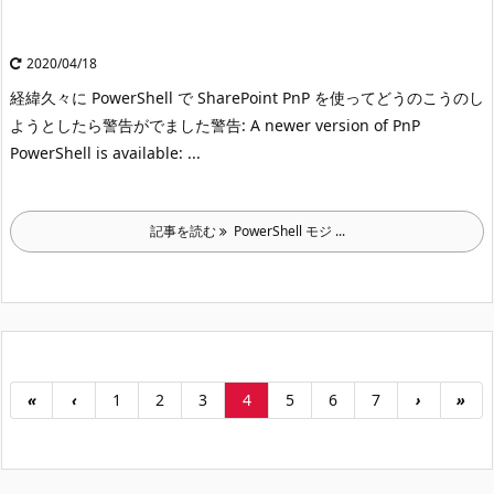
2020/04/18
経緯
久々に PowerShell で SharePoint PnP を使ってどうのこうのし
ようとしたら警告がでました
警告: A newer version of PnP
PowerShell is available: ...
記事を読む
PowerShell モジ ...
«
‹
1
2
3
4
5
6
7
›
»