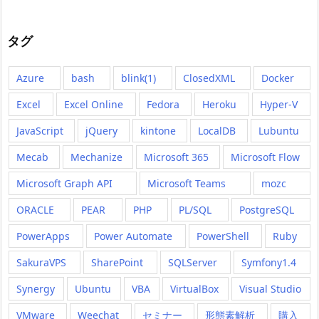
タグ
Azure
bash
blink(1)
ClosedXML
Docker
Excel
Excel Online
Fedora
Heroku
Hyper-V
JavaScript
jQuery
kintone
LocalDB
Lubuntu
Mecab
Mechanize
Microsoft 365
Microsoft Flow
Microsoft Graph API
Microsoft Teams
mozc
ORACLE
PEAR
PHP
PL/SQL
PostgreSQL
PowerApps
Power Automate
PowerShell
Ruby
SakuraVPS
SharePoint
SQLServer
Symfony1.4
Synergy
Ubuntu
VBA
VirtualBox
Visual Studio
VMware
Weechat
セミナー
形態素解析
購入