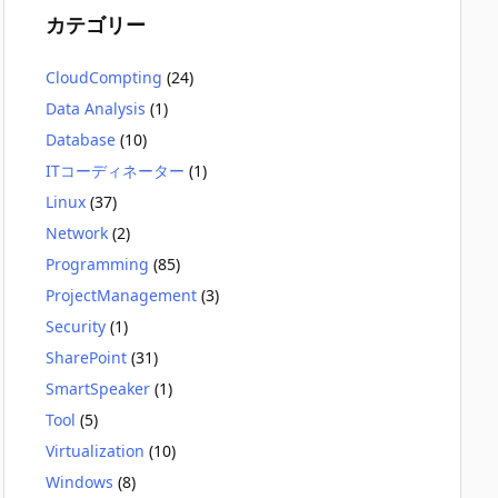
カテゴリー
CloudCompting
(24)
Data Analysis
(1)
Database
(10)
ITコーディネーター
(1)
Linux
(37)
Network
(2)
Programming
(85)
ProjectManagement
(3)
Security
(1)
SharePoint
(31)
SmartSpeaker
(1)
Tool
(5)
Virtualization
(10)
Windows
(8)