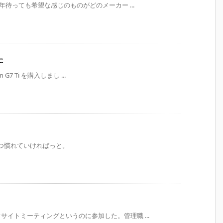
年待っても希望な感じのものがどのメーカー ...
た
G7 Ti を購入しまし ...
しづつ慣れていければっと。
イトミーティングというのに参加した。管理職 ...