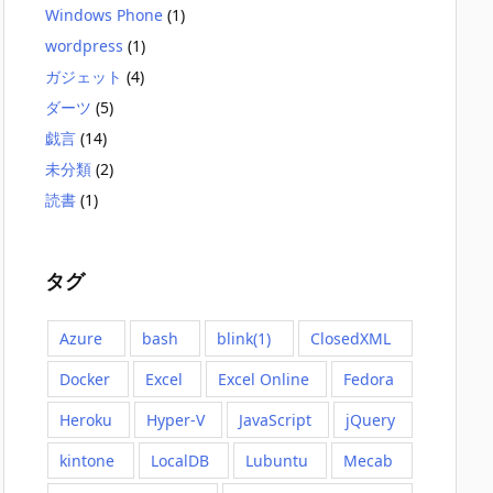
Windows Phone
(1)
wordpress
(1)
ガジェット
(4)
ダーツ
(5)
戯言
(14)
未分類
(2)
読書
(1)
タグ
Azure
bash
blink(1)
ClosedXML
Docker
Excel
Excel Online
Fedora
Heroku
Hyper-V
JavaScript
jQuery
kintone
LocalDB
Lubuntu
Mecab