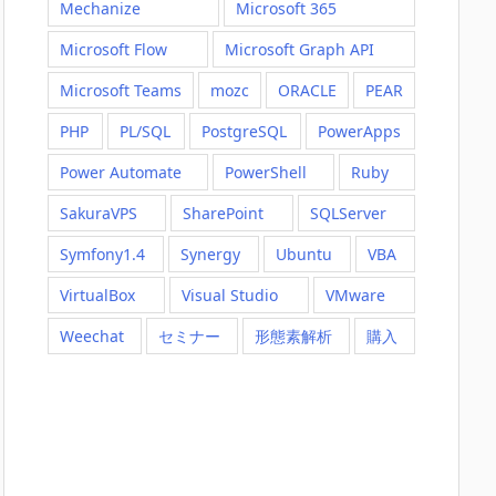
Mechanize
Microsoft 365
Microsoft Flow
Microsoft Graph API
Microsoft Teams
mozc
ORACLE
PEAR
PHP
PL/SQL
PostgreSQL
PowerApps
Power Automate
PowerShell
Ruby
SakuraVPS
SharePoint
SQLServer
Symfony1.4
Synergy
Ubuntu
VBA
VirtualBox
Visual Studio
VMware
Weechat
セミナー
形態素解析
購入