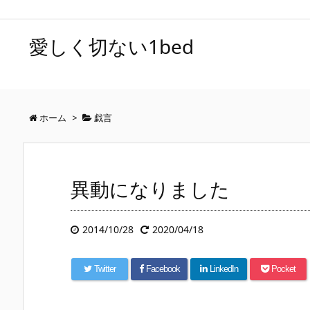
愛しく切ない1bed
ホーム
>
戯言
異動になりました
2014/10/28
2020/04/18
Twitter
Facebook
LinkedIn
Pocket