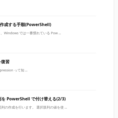
を作成する手順(PowerShell)
dows では一番慣れている Pow ...
トを復習
ession って知 ...
 PowerShell で付け替える(2/3)
列の作成を行います。 選択肢列の値を使 ...