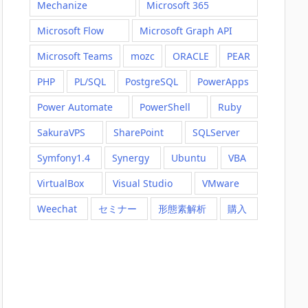
Mechanize
Microsoft 365
Microsoft Flow
Microsoft Graph API
Microsoft Teams
mozc
ORACLE
PEAR
PHP
PL/SQL
PostgreSQL
PowerApps
Power Automate
PowerShell
Ruby
SakuraVPS
SharePoint
SQLServer
Symfony1.4
Synergy
Ubuntu
VBA
VirtualBox
Visual Studio
VMware
Weechat
セミナー
形態素解析
購入