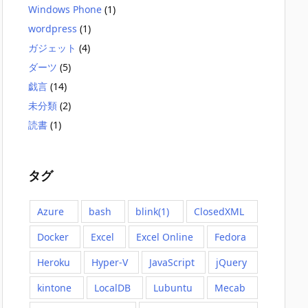
Windows Phone
(1)
wordpress
(1)
ガジェット
(4)
ダーツ
(5)
戯言
(14)
未分類
(2)
読書
(1)
タグ
Azure
bash
blink(1)
ClosedXML
Docker
Excel
Excel Online
Fedora
Heroku
Hyper-V
JavaScript
jQuery
kintone
LocalDB
Lubuntu
Mecab