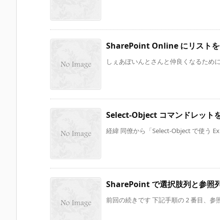
SharePoint Online にリスト
しぇあぽいんとさんと仲良くなるために、Win
Select-Object コマンドレッ
経緯 同僚から「Select-Object で使う Expr
SharePoint で選択肢列と参照列を
前回の続きです 下記手順の 2 番目、参照