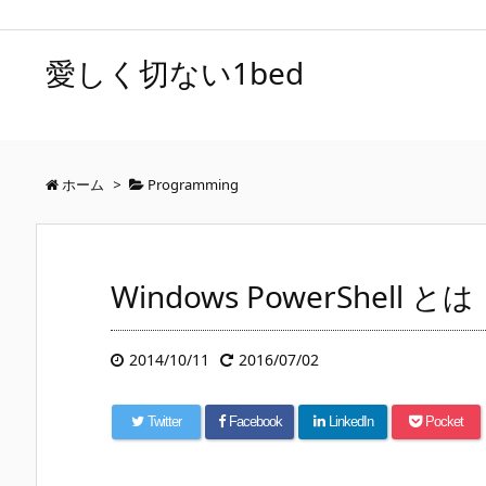
愛しく切ない1bed
ホーム
>
Programming
Windows PowerShell とは
2014/10/11
2016/07/02
Twitter
Facebook
LinkedIn
Pocket