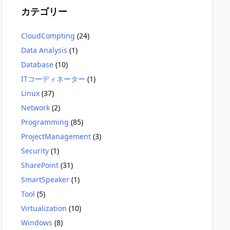
カテゴリー
CloudCompting
(24)
Data Analysis
(1)
Database
(10)
ITコーディネーター
(1)
Linux
(37)
Network
(2)
Programming
(85)
ProjectManagement
(3)
Security
(1)
SharePoint
(31)
SmartSpeaker
(1)
Tool
(5)
Virtualization
(10)
Windows
(8)