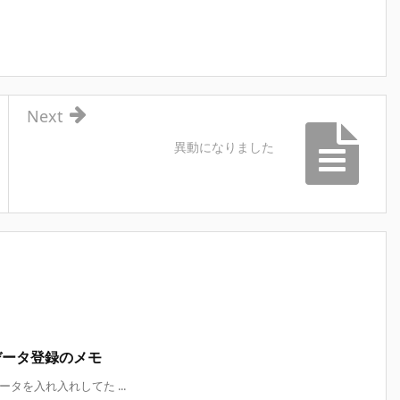
Next
異動になりました
r にデータ登録のメモ
 にデータを入れ入れしてた ...