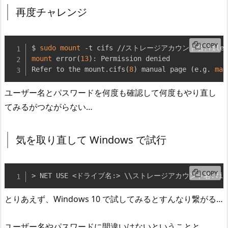
再度チャレンジ
COPY
$ 
sudo
mount
 -t cifs //ストレージアカウント名.file.
mount
 error
(
13
)
: Permission denied

Refer to the mount.cifs
(
8
)
 manual page 
(
e.g. 
man
ユーザー名とパスワードを何度も確認して何度もやり直し
てみるがつながらない…
気を取り直して Windows で試行
COPY
> NET USE <ドライブ名:> \\ストレージアカウント名.fil
とりあえず、Windows 10 で試してみるとすんなり繋がる…
ユーザー名やパスワードに間違いはないということと、