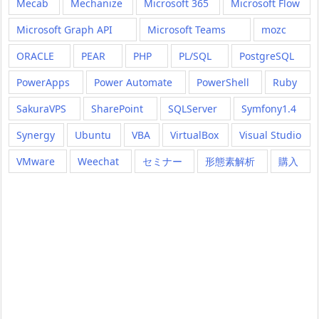
Mecab
Mechanize
Microsoft 365
Microsoft Flow
Microsoft Graph API
Microsoft Teams
mozc
ORACLE
PEAR
PHP
PL/SQL
PostgreSQL
PowerApps
Power Automate
PowerShell
Ruby
SakuraVPS
SharePoint
SQLServer
Symfony1.4
Synergy
Ubuntu
VBA
VirtualBox
Visual Studio
VMware
Weechat
セミナー
形態素解析
購入