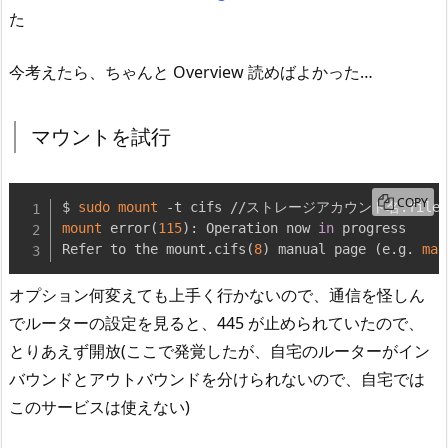
た
今考えたら、ちゃんと Overview 読めばよかった…
マウントを試行
COPY
$ 
sudo
mount
 -t cifs //ストレージアカウント名.file.
mount
 error
(
115
)
: Operation now 
in
 progress

Refer to the mount.cifs
(
8
)
 manual page 
(
e.g. 
man
オプション何変えても上手く行かないので、通信を怪しん
でルーターの設定を見ると、445 が止められていたので、
とりあえず開放(ここで発覚したが、自宅のルーターがイン
バウンドとアウトバウンドを分けられないので、自宅では
このサービスは使えない)