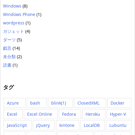
Windows
(8)
Windows Phone
(1)
wordpress
(1)
ガジェット
(4)
ダーツ
(5)
戯言
(14)
未分類
(2)
読書
(1)
タグ
Azure
bash
blink(1)
ClosedXML
Docker
Excel
Excel Online
Fedora
Heroku
Hyper-V
JavaScript
jQuery
kintone
LocalDB
Lubuntu