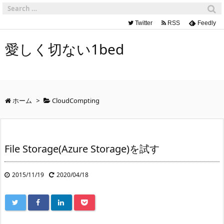
Twitter
RSS
Feedly
愛しく切ない1bed
ホーム
>
CloudCompting
File Storage(Azure Storage)を試す
2015/11/19
2020/04/18