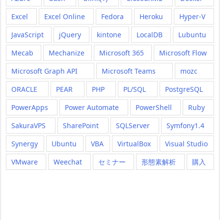
Excel
Excel Online
Fedora
Heroku
Hyper-V
JavaScript
jQuery
kintone
LocalDB
Lubuntu
Mecab
Mechanize
Microsoft 365
Microsoft Flow
Microsoft Graph API
Microsoft Teams
mozc
ORACLE
PEAR
PHP
PL/SQL
PostgreSQL
PowerApps
Power Automate
PowerShell
Ruby
SakuraVPS
SharePoint
SQLServer
Symfony1.4
Synergy
Ubuntu
VBA
VirtualBox
Visual Studio
VMware
Weechat
セミナー
形態素解析
購入