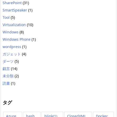
SharePoint
(31)
SmartSpeaker
(1)
Tool
(5)
Virtualization
(10)
Windows
(8)
Windows Phone
(1)
wordpress
(1)
ガジェット
(4)
ダーツ
(5)
戯言
(14)
未分類
(2)
読書
(1)
タグ
Azure
bash
blink(1)
ClosedXML
Docker