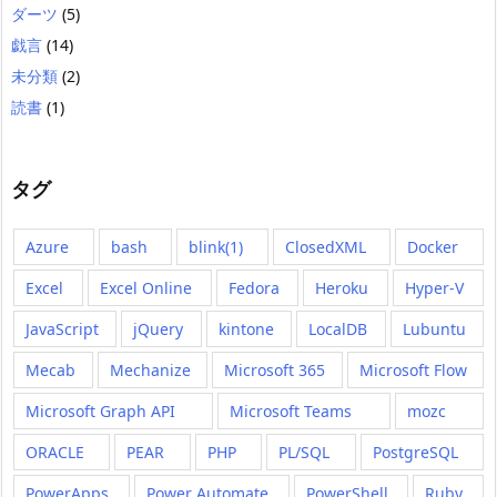
ダーツ
(5)
戯言
(14)
未分類
(2)
読書
(1)
タグ
Azure
bash
blink(1)
ClosedXML
Docker
Excel
Excel Online
Fedora
Heroku
Hyper-V
JavaScript
jQuery
kintone
LocalDB
Lubuntu
Mecab
Mechanize
Microsoft 365
Microsoft Flow
Microsoft Graph API
Microsoft Teams
mozc
ORACLE
PEAR
PHP
PL/SQL
PostgreSQL
PowerApps
Power Automate
PowerShell
Ruby