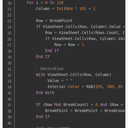
For
 i 
=
0
To
120
        Column 
=
Int
(
Rnd
*
10
)
+
1
        Row 
=
 BreakPoint

If
 ViewSheet.Cells
(
Row
,
 Column
)
.Value 
<>
            Row 
=
 ViewSheet.Cells
(
Rows.Count
,
 Co
If
 ViewSheet.Cells
(
Row
,
 Column
)
.Valu
                Row 
=
 Row 
+
1
End
If
End
If
' Decoration
With
 ViewSheet.Cells
(
Row
,
 Column
)
            .Value 
=
" "
            .Interior.
Color
=
 RGB
(
255
,
200
,
0
)
End
With
If
(
Row 
Mod
 BreakCount
)
=
0
And
(
Row 
+
1
            BreakPoint 
=
 BreakPoint 
+
 BreakCount

End
If