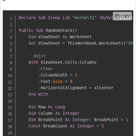
COPY
Declare
Sub
Sleep
Lib
"kernel32"
(
ByVal
 dwMillis
Public
Sub
 RamdomStack
(
)
Dim
 ViewSheet 
As
 Worksheet

Set
 ViewSheet 
=
 ThisWorkbook.Worksheets
(
"She
' Adjst
With
 ViewSheet.Cells.Columns

        .
Clear
        .ColumnWidth 
=
3
        .Font.
Size
=
8
        .HorizontalAlignment 
=
 xlCenter

End
With
Dim
 Row 
As
Long
Dim
 Column 
As
Integer
Dim
 BreakPoint 
As
Integer
:
 BreakPoint 
=
1
Const
 BreakCount 
As
Integer
=
5