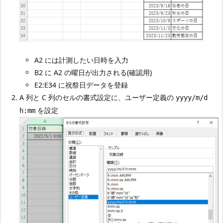
A2 には計測したい日時を入力
B2 に A2 の曜日が出力される(確認用)
E2:E34 に祝祭日データを登録
A 列と C 列のセルの書式設定に、ユーザー定義の
yyyy/m/d
を設定
h:mm