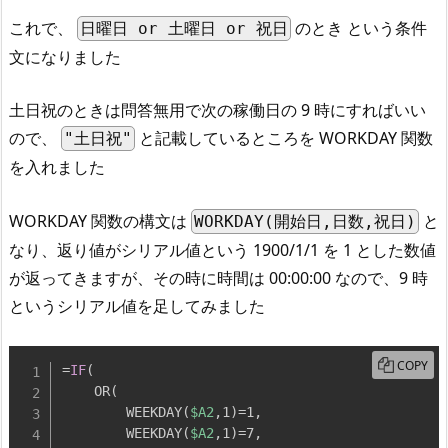
これで、
のとき という条件
日曜日 or 土曜日 or 祝日
文になりました
土日祝のときは問答無用で次の稼働日の 9 時にすればいい
ので、
と記載しているところを WORKDAY 関数
"土日祝"
を入れました
WORKDAY 関数の構文は
と
WORKDAY(開始日,日数,祝日)
なり、返り値がシリアル値という 1900/1/1 を 1 とした数値
が返ってきますが、その時に時間は 00:00:00 なので、9 時
というシリアル値を足してみました
COPY
=
IF
(
    OR
(
        WEEKDAY
(
$A2
,
1
)
=1
,
        WEEKDAY
(
$A2
,
1
)
=7
,