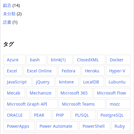
戯言
(14)
未分類
(2)
読書
(1)
タグ
Azure
bash
blink(1)
ClosedXML
Docker
Excel
Excel Online
Fedora
Heroku
Hyper-V
JavaScript
jQuery
kintone
LocalDB
Lubuntu
Mecab
Mechanize
Microsoft 365
Microsoft Flow
Microsoft Graph API
Microsoft Teams
mozc
ORACLE
PEAR
PHP
PL/SQL
PostgreSQL
PowerApps
Power Automate
PowerShell
Ruby