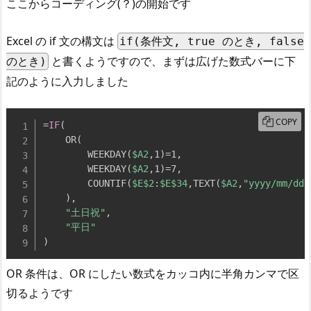
ここからコーディング(？)の開始です
Excel の if 文の構文は
if(条件文, true のとき, false
と書くようですので、まずは広げた数式バーに下
のとき)
記のように入力しました
COPY
=
IF
(
    OR
(
        WEEKDAY
(
$A2
,
1
)
=1
,
        WEEKDAY
(
$A2
,
1
)
=7
,
        COUNTIF
(
$E
$2
:
$E
$34
,
TEXT
(
$A2
,
"yyyy/mm/dd"
)
,
"土日祝"
,
"平日"
)
OR 条件は、OR にしたい数式をカッコ内に半角カンマで区
切るようです