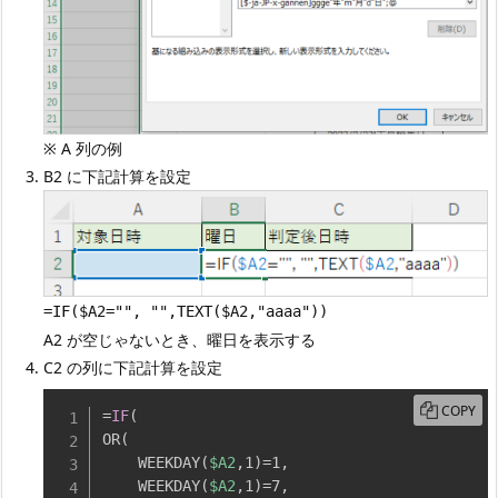
※ A 列の例
B2 に下記計算を設定
=IF($A2="", "",TEXT($A2,"aaaa"))
A2 が空じゃないとき、曜日を表示する
C2 の列に下記計算を設定
COPY
=
IF
(
OR
(
    WEEKDAY
(
$A2
,
1
)
=1
,
    WEEKDAY
(
$A2
,
1
)
=7
,