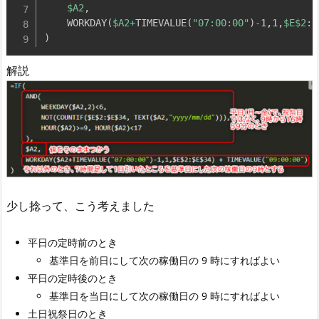
$A2
,
    WORKDAY
(
$A2
+
TIMEVALUE
(
"07:00:00"
)
-
1
,
1
,
$E
$2
:
$
)
解説
少し捻って、こう考えました
平日の定時前のとき
基準日を前日にして次の稼働日の 9 時にすればよい
平日の定時後のとき
基準日を当日にして次の稼働日の 9 時にすればよい
土日祝祭日のとき