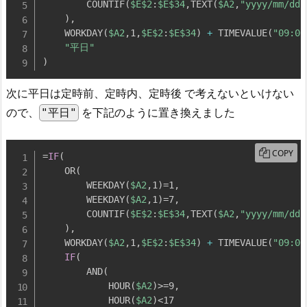
        COUNTIF
(
$E
$2
:
$E
$34
,
TEXT
(
$A2
,
"yyyy/mm/dd"
)
,
    WORKDAY
(
$A2
,
1
,
$E
$2
:
$E
$34
)
+
 TIMEVALUE
(
"09:00
"平日"
)
次に平日は定時前、定時内、定時後 で考えないといけない
ので、
を下記のように置き換えました
"平日"
COPY
=
IF
(
    OR
(
        WEEKDAY
(
$A2
,
1
)
=1
,
        WEEKDAY
(
$A2
,
1
)
=7
,
        COUNTIF
(
$E
$2
:
$E
$34
,
TEXT
(
$A2
,
"yyyy/mm/dd"
)
,
    WORKDAY
(
$A2
,
1
,
$E
$2
:
$E
$34
)
+
 TIMEVALUE
(
"09:00
IF
(
        AND
(
            HOUR
(
$A2
)
>=9
,
            HOUR
(
$A2
)
<17
