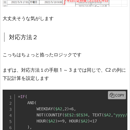
大丈夫そうな気がします
対応方法２
こっちはちょっと捻ったロジックです
まずは、対応方法１の手順 1 ～ 3 までは同じで、C2 の列に
下記計算を設定します
COPY
=
IF
(
    AND
(
        WEEKDAY
(
$A2
,
2
)
<6
,
        NOT
(
COUNTIF
(
$E
$2
:
$E
$34
,
 TEXT
(
$A2
,
"yyyy/m
        HOUR
(
$A2
)
>=9
,
 HOUR
(
$A2
)
<17

)
,