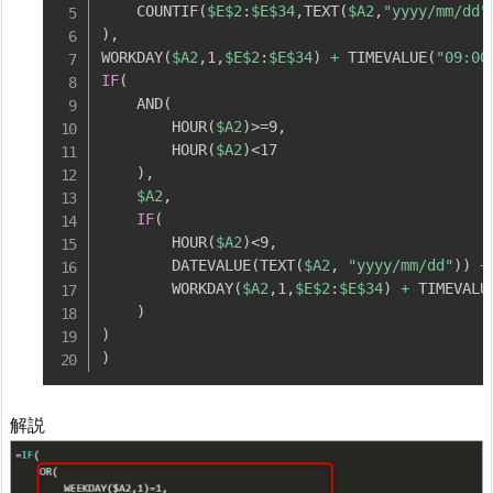
    COUNTIF
(
$E
$2
:
$E
$34
,
TEXT
(
$A2
,
"yyyy/mm/dd"
)
,
WORKDAY
(
$A2
,
1
,
$E
$2
:
$E
$34
)
+
 TIMEVALUE
(
"09:00
IF
(
    AND
(
        HOUR
(
$A2
)
>=9
,
        HOUR
(
$A2
)
<17

)
,
$A2
,
IF
(
        HOUR
(
$A2
)
<9
,
        DATEVALUE
(
TEXT
(
$A2
,
"yyyy/mm/dd"
)
)
+
        WORKDAY
(
$A2
,
1
,
$E
$2
:
$E
$34
)
+
 TIMEVALU
)
)
)
解説