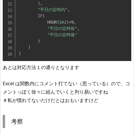
)
,
"平日の定時内"
,
IF
(
            HOUR
(
$A2
)
<9
,
"平日の定時前"
,
"平日の定時後"
)
)
)
あとは対応方法１の通りとなります
Excel は関数内にコメント打てない（思っている）ので、コ
メントっぽく徐々に組んでいくと判り易いですね
＃私が慣れてないだけだとはおもいますけど
考察