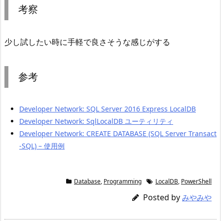
考察
少し試したい時に手軽で良さそうな感じがする
参考
Developer Network: SQL Server 2016 Express LocalDB
Developer Network: SqlLocalDB ユーティリティ
Developer Network: CREATE DATABASE (SQL Server Transact
-SQL) – 使用例
Database
,
Programming
LocalDB
,
PowerShell
Posted by
みやみや