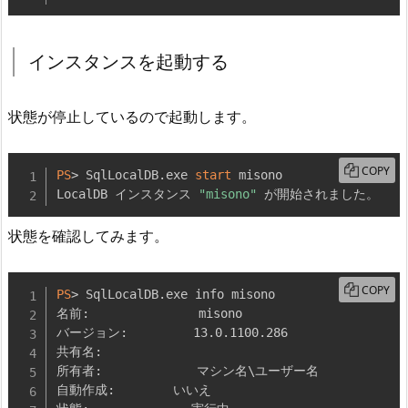
インスタンスを起動する
状態が停止しているので起動します。
COPY
PS
> SqlLocalDB
.
exe 
start
 misono

LocalDB インスタンス 
"misono"
 が開始されました。
状態を確認してみます。
COPY
PS
> SqlLocalDB
.
exe info misono

名前:               misono

バージョン:         13
.
0
.
1100
.
286

共有名:

所有者:             マシン名\ユーザー名

自動作成:        いいえ
