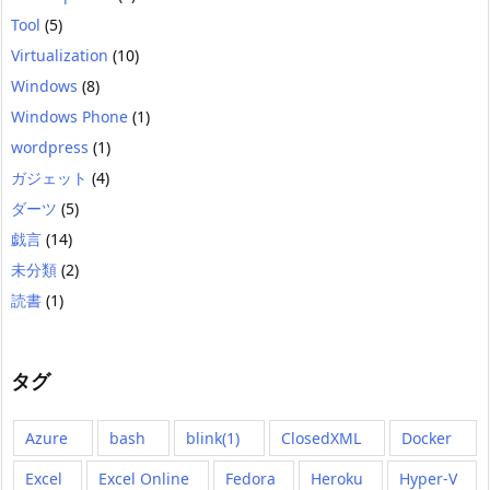
Tool
(5)
Virtualization
(10)
Windows
(8)
Windows Phone
(1)
wordpress
(1)
ガジェット
(4)
ダーツ
(5)
戯言
(14)
未分類
(2)
読書
(1)
タグ
Azure
bash
blink(1)
ClosedXML
Docker
Excel
Excel Online
Fedora
Heroku
Hyper-V