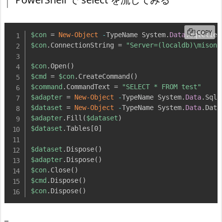
COPY
$con
 = 
New-Object
-
TypeName System
.
Data
.
SqlClien
$con
.
ConnectionString = 
"Server=(localdb)\misono
$con
.
Open
(
)
$cmd
 = 
$con
.
CreateCommand
(
)
$command
.
CommandText = 
"SELECT * FROM test"
$adapter
 = 
New-Object
-
TypeName System
.
Data
.
SqlC
$dataset
 = 
New-Object
-
TypeName System
.
Data
.
$adapter
.
Fill
(
$dataset
)
$dataset
.
Tables
[
0
]
$dataset
.
Dispose
(
)
$adapter
.
Dispose
(
)
$con
.
Close
(
)
$cmd
.
Dispose
(
)
$con
.
Dispose
(
)