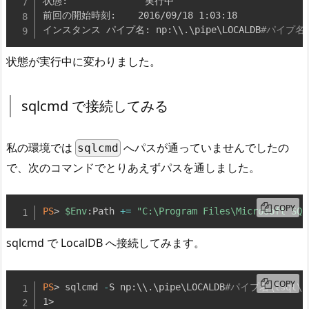
状態:              実行中

前回の開始時刻:    2016/09/18 1:03:18

インスタンス パイプ名: np:\\
.
\pipe\LOCALDB
#パイプ名\t
状態が実行中に変わりました。
sqlcmd で接続してみる
私の環境では
へパスが通っていませんでしたの
sqlcmd
で、次のコマンドでとりあえずパスを通しました。
COPY
PS
> 
$Env
:Path 
+=
"C:\Program Files\Microsoft SQL
sqlcmd で LocalDB へ接続してみます。
COPY
PS
> sqlcmd 
-
S np:\\
.
\pipe\LOCALDB
#パイプ名\tsql\q
1>