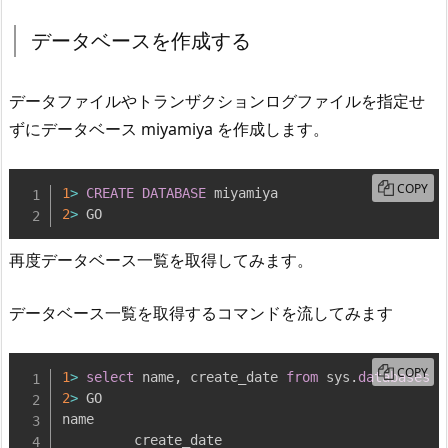
データベースを作成する
データファイルやトランザクションログファイルを指定せ
ずにデータベース miyamiya を作成します。
COPY
1
>
CREATE
DATABASE
2
>
 GO
再度データベース一覧を取得してみます。
データベース一覧を取得するコマンドを流してみます
COPY
1
>
select
 name
,
 create_date 
from
 sys
.
databases
2
>
 GO

name
