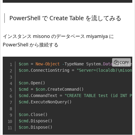
PowerShell で Create Table を流してみる
インスタンス misono のデータベース miyamiya に
PowerShell から接続する
COPY
$con
 = 
New-Object
-
TypeName System
.
Data
.
SqlClien
$con
.
ConnectionString = 
"Server=(localdb)\misono
$con
.
Open
(
)
$cmd
 = 
$con
.
CreateCommand
(
)
$cmd
.
CommandText = 
"CREATE TABLE test (id INT PR
$cmd
.
ExecuteNonQuery
(
)
$con
.
Close
(
)
$cmd
.
Dispose
(
)
$con
.
Dispose
(
)