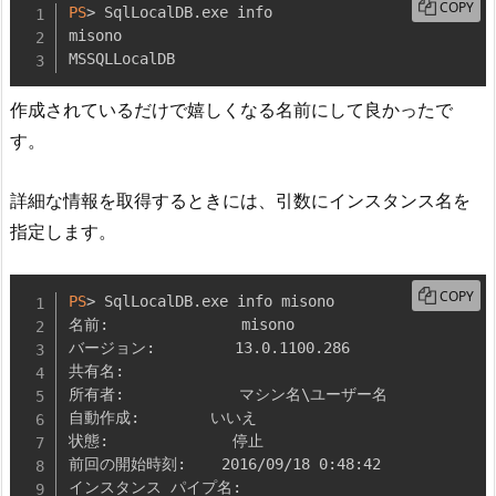
COPY
PS
> SqlLocalDB
.
exe info

misono

MSSQLLocalDB
作成されているだけで嬉しくなる名前にして良かったで
す。
詳細な情報を取得するときには、引数にインスタンス名を
指定します。
COPY
PS
> SqlLocalDB
.
exe info misono

名前:               misono

バージョン:         13
.
0
.
1100
.
286

共有名:

所有者:             マシン名\ユーザー名

自動作成:        いいえ

状態:              停止

前回の開始時刻:    2016/09/18 0:48:42

インスタンス パイプ名: