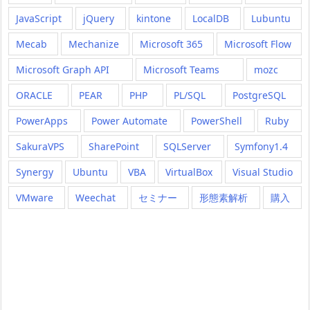
JavaScript
jQuery
kintone
LocalDB
Lubuntu
Mecab
Mechanize
Microsoft 365
Microsoft Flow
Microsoft Graph API
Microsoft Teams
mozc
ORACLE
PEAR
PHP
PL/SQL
PostgreSQL
PowerApps
Power Automate
PowerShell
Ruby
SakuraVPS
SharePoint
SQLServer
Symfony1.4
Synergy
Ubuntu
VBA
VirtualBox
Visual Studio
VMware
Weechat
セミナー
形態素解析
購入