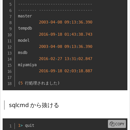
--------------------------------
-------- -----------------------
master

2003
-
04
-
08
09
:
13
:
36.390
tempdb

2016
-
09
-
18
01
:
43
:
38.743
model

2003
-
04
-
08
09
:
13
:
36.390
msdb

2016
-
02
-
27
13
:
31
:
02.847
miyamiya

2016
-
09
-
18
02
:
03
:
18.887
(
5
 行処理されました
)
sqlcmd から抜ける
COPY
1
>
 quit