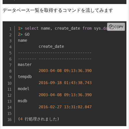
データベース一覧を取得するコマンドを流してみます
COPY
1
>
select
 name
,
 create_date 
from
 sys
.
databases
2
>
 GO

name

--------------------------------
-------- -----------------------
master

2003
-
04
-
08
09
:
13
:
36.390
tempdb

2016
-
09
-
18
01
:
43
:
38.743
model

2003
-
04
-
08
09
:
13
:
36.390
msdb

2016
-
02
-
27
13
:
31
:
02.847
(
4
 行処理されました
)