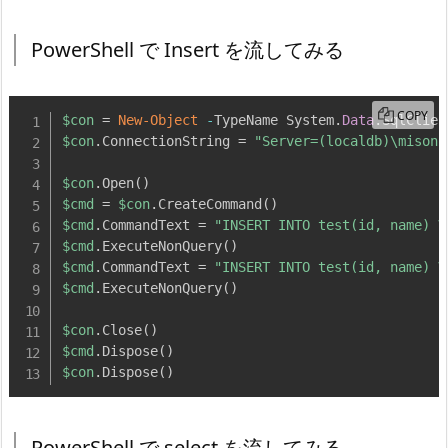
PowerShell で Insert を流してみる
COPY
$con
 = 
New-Object
-
TypeName System
.
Data
.
SqlClien
$con
.
ConnectionString = 
"Server=(localdb)\misono
$con
.
Open
(
)
$cmd
 = 
$con
.
CreateCommand
(
)
$cmd
.
CommandText = 
"INSERT INTO test(id, name) V
$cmd
.
ExecuteNonQuery
(
)
$cmd
.
CommandText = 
"INSERT INTO test(id, name) V
$cmd
.
ExecuteNonQuery
(
)
$con
.
Close
(
)
$cmd
.
Dispose
(
)
$con
.
Dispose
(
)
PowerShell で select を流してみる