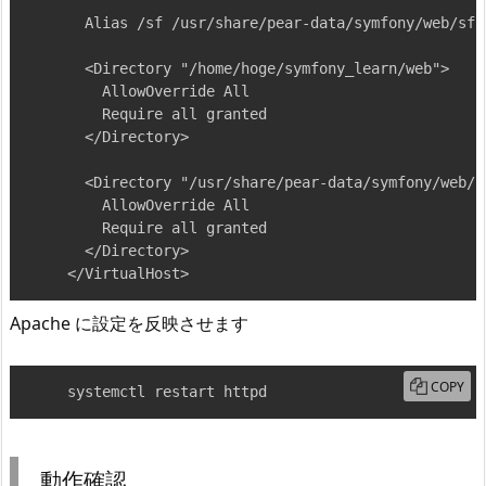
  Alias /sf /usr/share/pear-data/symfony/web/sf

  <Directory "/home/hoge/symfony_learn/web">

    AllowOverride All

    Require all granted

  </Directory>

  <Directory "/usr/share/pear-data/symfony/web/sf
    AllowOverride All

    Require all granted

  </Directory>

</VirtualHost>
Apache に設定を反映させます
COPY
systemctl restart httpd
動作確認