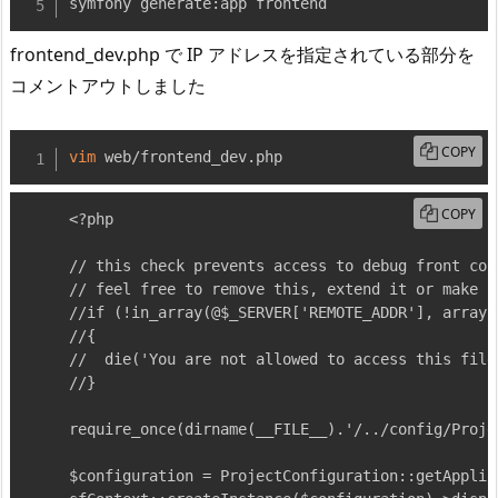
symfony generate:app frontend
frontend_dev.php で IP アドレスを指定されている部分を
コメントアウトしました
COPY
vim
 web/frontend_dev.php
COPY
<?php

// this check prevents access to debug front con
// feel free to remove this, extend it or make s
//if (!in_array(@$_SERVER['REMOTE_ADDR'], array(
//{

//  die('You are not allowed to access this file
//}

require_once(dirname(__FILE__).'/../config/Proje
$configuration = ProjectConfiguration::getApplic