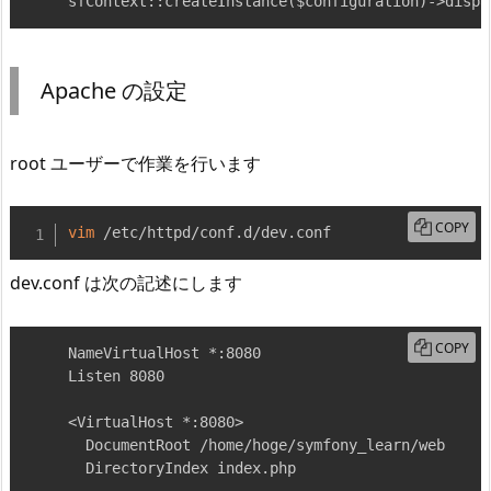
sfContext::createInstance($configuration)->dispa
Apache の設定
root ユーザーで作業を行います
COPY
vim
 /etc/httpd/conf.d/dev.conf
dev.conf は次の記述にします
COPY
NameVirtualHost *:8080

Listen 8080

<VirtualHost *:8080>

  DocumentRoot /home/hoge/symfony_learn/web

  DirectoryIndex index.php
