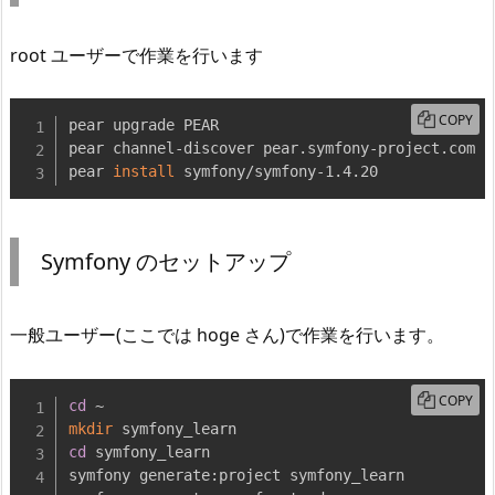
root ユーザーで作業を行います
COPY
pear upgrade PEAR

pear channel-discover pear.symfony-project.com

pear 
install
 symfony/symfony-1.4.20
Symfony のセットアップ
一般ユーザー(ここでは hoge さん)で作業を行います。
COPY
cd
mkdir
cd
 symfony_learn

symfony generate:project symfony_learn
