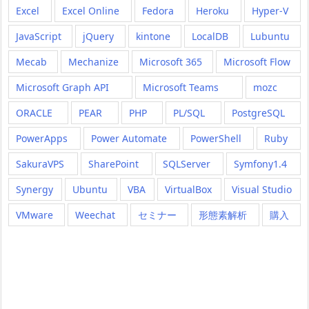
Excel
Excel Online
Fedora
Heroku
Hyper-V
JavaScript
jQuery
kintone
LocalDB
Lubuntu
Mecab
Mechanize
Microsoft 365
Microsoft Flow
Microsoft Graph API
Microsoft Teams
mozc
ORACLE
PEAR
PHP
PL/SQL
PostgreSQL
PowerApps
Power Automate
PowerShell
Ruby
SakuraVPS
SharePoint
SQLServer
Symfony1.4
Synergy
Ubuntu
VBA
VirtualBox
Visual Studio
VMware
Weechat
セミナー
形態素解析
購入