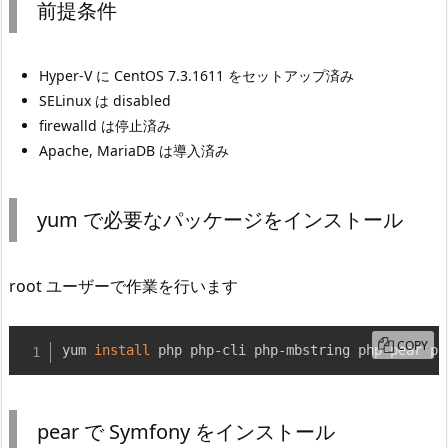
前提条件
Hyper-V に CentOS 7.3.1611 をセットアップ済み
SELinux は disabled
firewalld は停止済み
Apache, MariaDB は導入済み
yum で必要なパッケージをインストール
root ユーザーで作業を行います
COPY
yum 
install
 php php-cli php-mbstring php-pear ph
pear で Symfony をインストール