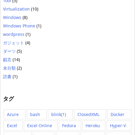
Tool
(5)
Virtualization
(10)
Windows
(8)
Windows Phone
(1)
wordpress
(1)
ガジェット
(4)
ダーツ
(5)
戯言
(14)
未分類
(2)
読書
(1)
タグ
Azure
bash
blink(1)
ClosedXML
Docker
Excel
Excel Online
Fedora
Heroku
Hyper-V