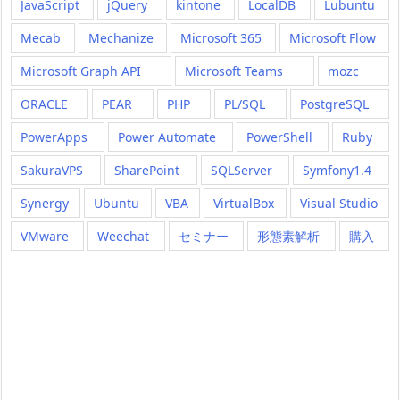
JavaScript
jQuery
kintone
LocalDB
Lubuntu
Mecab
Mechanize
Microsoft 365
Microsoft Flow
Microsoft Graph API
Microsoft Teams
mozc
ORACLE
PEAR
PHP
PL/SQL
PostgreSQL
PowerApps
Power Automate
PowerShell
Ruby
SakuraVPS
SharePoint
SQLServer
Symfony1.4
Synergy
Ubuntu
VBA
VirtualBox
Visual Studio
VMware
Weechat
セミナー
形態素解析
購入