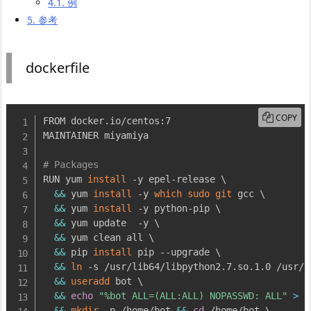
4.1.
例
5.
参考
dockerfile
COPY
FROM docker.io/centos:7

MAINTAINER miyamiya

# Packages
RUN yum 
install
 -y epel-release 
\
&&
 yum 
install
 -y 
which
sudo
git
 gcc 
\
&&
 yum 
install
 -y python-pip 
\
&&
 yum update  -y 
\
&&
 yum clean all 
\
&&
 pip 
install
 pip --upgrade 
\
&&
ln
 -s /usr/lib64/libpython2.7.so.1.0 /usr/l
&&
useradd
 bot 
\
&&
echo
"%bot ALL=(ALL:ALL) NOPASSWD: ALL"
>
 /
&&
mkdir
 -p /home/bot 
&&
cd
 /home/bot 
\