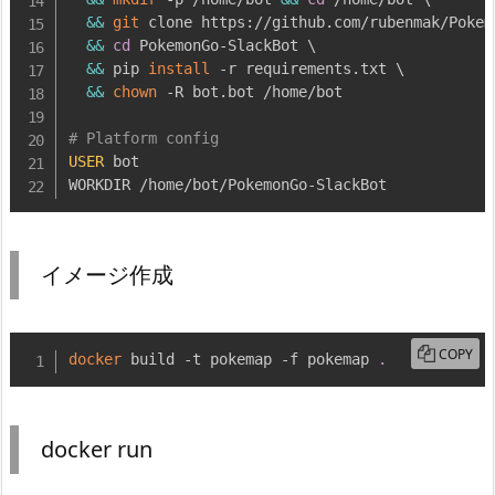
&&
git
 clone https://github.com/rubenmak/Pokem
&&
cd
 PokemonGo-SlackBot 
\
&&
 pip 
install
 -r requirements.txt 
\
&&
chown
 -R bot.bot /home/bot 

# Platform config
USER
 bot

WORKDIR /home/bot/PokemonGo-SlackBot
イメージ作成
COPY
docker
 build -t pokemap -f pokemap 
.
docker run