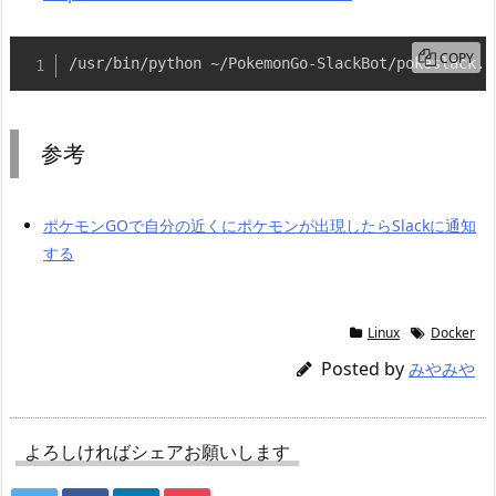
COPY
/usr/bin/python ~/PokemonGo-SlackBot/pokeslack.p
参考
ポケモンGOで自分の近くにポケモンが出現したらSlackに通知
する
Linux
Docker
Posted by
みやみや
よろしければシェアお願いします