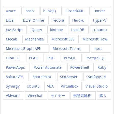
Azure
bash
blink(1)
ClosedXML
Docker
Excel
Excel Online
Fedora
Heroku
Hyper-V
JavaScript
jQuery
kintone
LocalDB
Lubuntu
Mecab
Mechanize
Microsoft 365
Microsoft Flow
Microsoft Graph API
Microsoft Teams
mozc
ORACLE
PEAR
PHP
PL/SQL
PostgreSQL
PowerApps
Power Automate
PowerShell
Ruby
SakuraVPS
SharePoint
SQLServer
Symfony1.4
Synergy
Ubuntu
VBA
VirtualBox
Visual Studio
VMware
Weechat
セミナー
形態素解析
購入