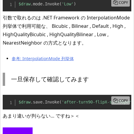
COPY
$draw
.
mode
.
Invoke
(
'Low'
)
引数で取れるのは .NET Framework の InterpolationMode
列挙体で利用可能な、 Bicubic , Bilinear , Default , High ,
HighQualityBicubic , HighQualityBilinear , Low ,
NearestNeighbor の方式となります。
参考: InterpolationMode 列挙体
一旦保存して確認してみます
COPY
$draw
.
save
.
Invoke
(
'after-turn90-flipX-size50per-
あまり違いが判らない… ですね＞＜