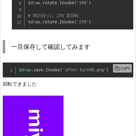
$draw
.
rotate
.
Invoke
(
'180'
)
# 時計回りに 270 度回転
$draw
.
rotate
.
Invoke
(
'270'
)
一旦保存して確認してみます
COPY
$draw
.
save
.
Invoke
(
'after-turn90.png'
)
回転できました