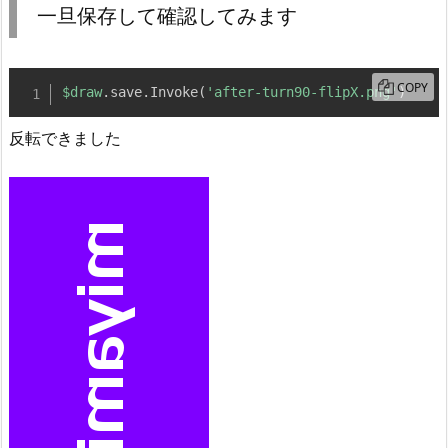
一旦保存して確認してみます
COPY
$draw
.
save
.
Invoke
(
'after-turn90-flipX.png'
)
反転できました