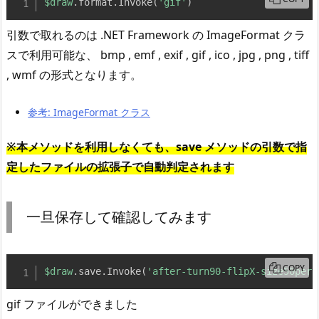
$draw
.
format
.
Invoke
(
'gif'
)
引数で取れるのは .NET Framework の ImageFormat クラ
スで利用可能な、 bmp , emf , exif , gif , ico , jpg , png , tiff
, wmf の形式となります。
参考: ImageFormat クラス
※本メソッドを利用しなくても、save メソッドの引数で指
定したファイルの拡張子で自動判定されます
一旦保存して確認してみます
COPY
$draw
.
save
.
Invoke
(
'after-turn90-flipX-size50per.
gif ファイルができました