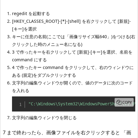
regedit を起動する
[HKEY_CLASSES_ROOT]-[*]-[shell] を右クリックして [新規]-
[キー]を選択
キーに任意の名前(ここでは「画像リサイズ幅640」)をつける(右
クリックした時のメニュー名になる)
3 で作ったキーを右クリックして [新規]-[キー]を選択、名前を
command にする
4 で作ったキー command をクリックして、右のウィンドウに
ある (規定)をダブルクリックする
文字列の編集ウィンドウが開くので、値のデータに次のコード
を入れる
COPY
"C:\Windows\System32\WindowsPowerShell\v1.0\
文字列の編集ウィンドウを閉じる
7 まで終わったら、画像ファイルを右クリックすると 「画