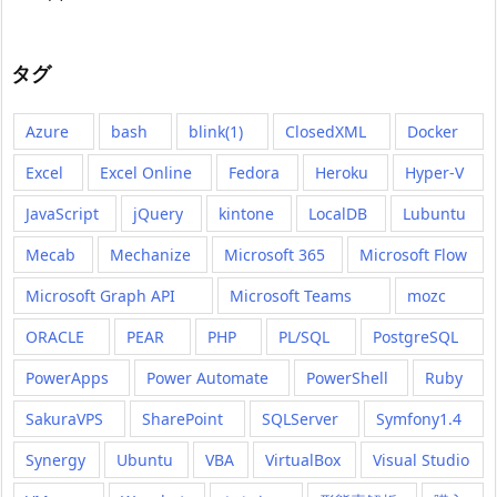
タグ
Azure
bash
blink(1)
ClosedXML
Docker
Excel
Excel Online
Fedora
Heroku
Hyper-V
JavaScript
jQuery
kintone
LocalDB
Lubuntu
Mecab
Mechanize
Microsoft 365
Microsoft Flow
Microsoft Graph API
Microsoft Teams
mozc
ORACLE
PEAR
PHP
PL/SQL
PostgreSQL
PowerApps
Power Automate
PowerShell
Ruby
SakuraVPS
SharePoint
SQLServer
Symfony1.4
Synergy
Ubuntu
VBA
VirtualBox
Visual Studio