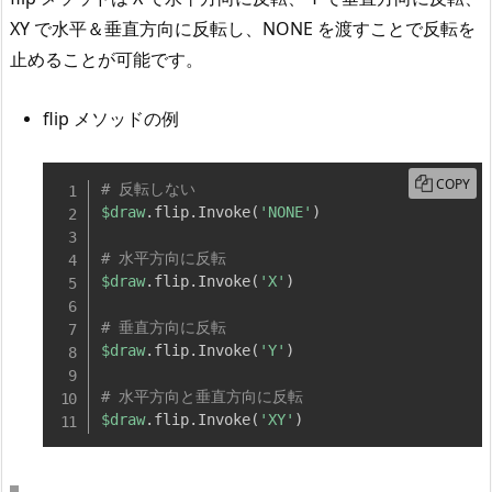
XY で水平＆垂直方向に反転し、NONE を渡すことで反転を
止めることが可能です。
flip メソッドの例
COPY
# 反転しない
$draw
.
flip
.
Invoke
(
'NONE'
)
# 水平方向に反転
$draw
.
flip
.
Invoke
(
'X'
)
# 垂直方向に反転
$draw
.
flip
.
Invoke
(
'Y'
)
# 水平方向と垂直方向に反転
$draw
.
flip
.
Invoke
(
'XY'
)