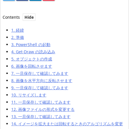
Contents
1.
経緯
2.
準備
3.
PowerShell の起動
4.
Get-Draw の読み込み
5.
オブジェクトの作成
6.
画像を回転させます
7.
一旦保存して確認してみます
8.
画像を水平方向に反転させます
9.
一旦保存して確認してみます
10.
リサイズします
11.
一旦保存して確認してみます
12.
画像ファイルの形式を変更する
13.
一旦保存して確認してみます
14.
イメージを拡大または回転するときのアルゴリズムを変更