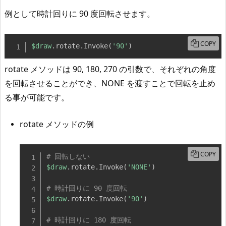
例として時計回りに 90 度回転させます。
COPY
$draw
.
rotate
.
Invoke
(
'90'
)
rotate メソッドは 90, 180, 270 の引数で、それぞれの角度
を回転させることができ、NONE を渡すことで回転を止め
る事が可能です。
rotate メソッドの例
COPY
# 回転しない
$draw
.
rotate
.
Invoke
(
'NONE'
)
# 時計回りに 90 度回転
$draw
.
rotate
.
Invoke
(
'90'
)
# 時計回りに 180 度回転