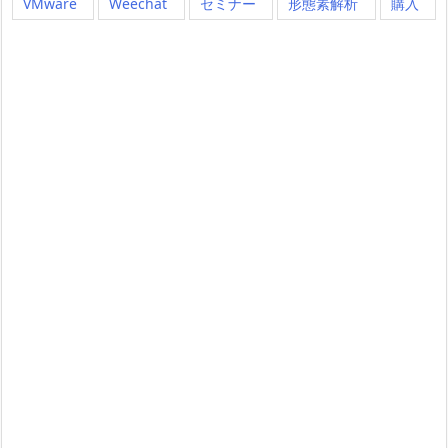
VMware
Weechat
セミナー
形態素解析
購入