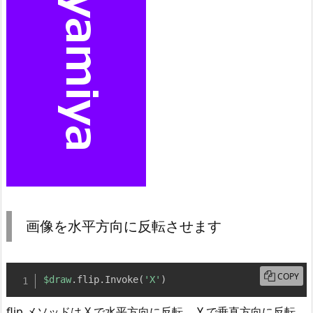
画像を水平方向に反転させます
COPY
$draw
.
flip
.
Invoke
(
'X'
)
flip メソッドは X で水平方向に反転、 Y で垂直方向に反転、