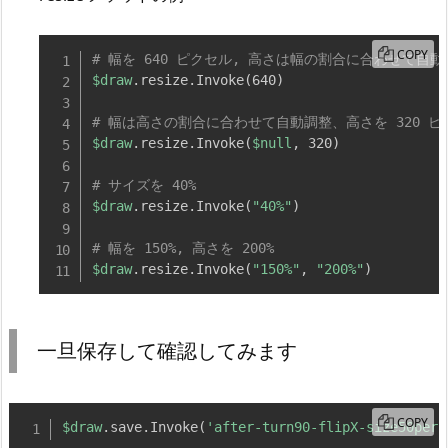
COPY
# 幅を 640 ピクセル, 高さは幅の割合に合わせて自動
$draw
.
resize
.
Invoke
(
640
)
# 幅は高さの割合に合わせて自動調整、高さを 320 ピ
$draw
.
resize
.
Invoke
(
$null
,
 320
)
# サイズを 40%
$draw
.
resize
.
Invoke
(
"40%"
)
# 幅を 150%, 高さを 200%
$draw
.
resize
.
Invoke
(
"150%"
,
"200%"
)
一旦保存して確認してみます
COPY
$draw
.
save
.
Invoke
(
'after-turn90-flipX-size50per.