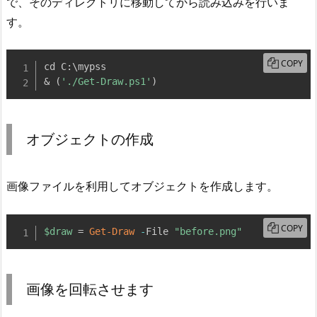
で、そのディレクトリに移動してから読み込みを行いま
す。
COPY
cd C:\mypss

& 
(
'./Get-Draw.ps1'
)
オブジェクトの作成
画像ファイルを利用してオブジェクトを作成します。
COPY
$draw
 = 
Get-Draw
-
File 
"before.png"
画像を回転させます