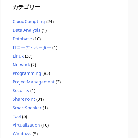
カテゴリー
CloudCompting
(24)
Data Analysis
(1)
Database
(10)
ITコーディネーター
(1)
Linux
(37)
Network
(2)
Programming
(85)
ProjectManagement
(3)
Security
(1)
SharePoint
(31)
SmartSpeaker
(1)
Tool
(5)
Virtualization
(10)
Windows
(8)