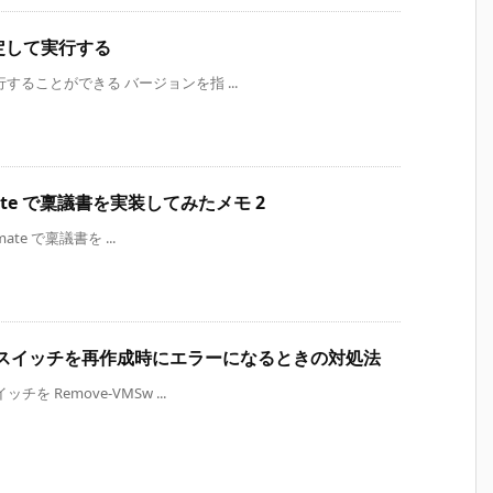
指定して実行する
実行することができる バージョンを指 ...
tomate で稟議書を実装してみたメモ 2
mate で稟議書を ...
仮想スイッチを再作成時にエラーになるときの対処法
チを Remove-VMSw ...