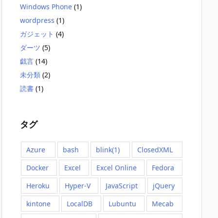
Windows Phone
(1)
wordpress
(1)
ガジェット
(4)
ダーツ
(5)
戯言
(14)
curity.Cryptography.MD5]::Create().ComputeHash((New-Obje
未分類
(2)
読書
(1)
タグ
Azure
bash
blink(1)
ClosedXML
Docker
Excel
Excel Online
Fedora
Heroku
Hyper-V
JavaScript
jQuery
kintone
LocalDB
Lubuntu
Mecab