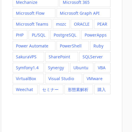
Mechanize
Microsoft 365
Microsoft Flow
Microsoft Graph API
Microsoft Teams
mozc
ORACLE
PEAR
PHP
PL/SQL
PostgreSQL
PowerApps
Power Automate
PowerShell
Ruby
SakuraVPS
SharePoint
SQLServer
Symfony1.4
Synergy
Ubuntu
VBA
VirtualBox
Visual Studio
VMware
Weechat
セミナー
形態素解析
購入