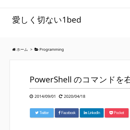
愛しく切ない1bed
ホーム
>
Programming
PowerShell のコマ
2014/09/01
2020/04/18
Twitter
Facebook
LinkedIn
Pocket