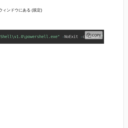
ウィンドウにある (規定)
COPY
rShell\v1.0\powershell.exe"
-
NoExit 
-
command 
"[System.Se