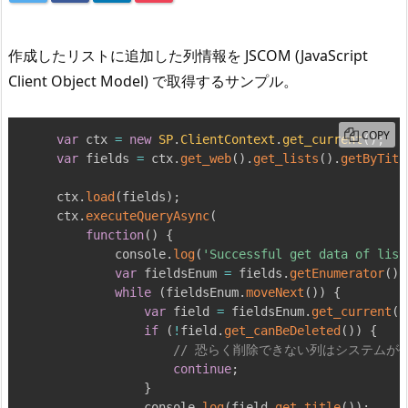
作成したリストに追加した列情報を JSCOM (JavaScript
Client Object Model) で取得するサンプル。
COPY
var
 ctx 
=
new
SP
.
ClientContext
.
get_current
(
)
;
var
 fields 
=
 ctx
.
get_web
(
)
.
get_lists
(
)
.
getByTitl
ctx
.
load
(
fields
)
;
ctx
.
executeQueryAsync
(
function
(
)
{
        console
.
log
(
'Successful get data of list
var
 fieldsEnum 
=
 fields
.
getEnumerator
(
)
;
while
(
fieldsEnum
.
moveNext
(
)
)
{
var
 field 
=
 fieldsEnum
.
get_current
(
)
if
(
!
field
.
get_canBeDeleted
(
)
)
{
// 恐らく削除できない列はシステムが
continue
;
}
            console
.
log
(
field
.
get_title
(
)
)
;