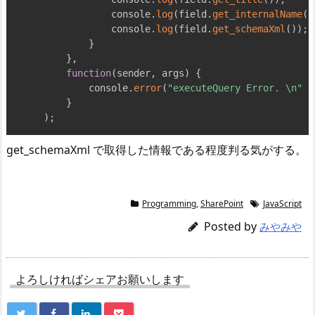
            console
.
log
(
field
.
get_internalName
(
)
            console
.
log
(
field
.
get_schemaXml
(
)
)
;
}
}
,
function
(
sender
,
 args
)
{
        console
.
error
(
"executeQuery Error. \n"
+
}
)
;
get_schemaXml で取得した情報である程度判る気がする。
Programming
,
SharePoint
JavaScript
Posted by
みやみや
よろしければシェアお願いします