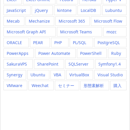
JavaScript
jQuery
kintone
LocalDB
Lubuntu
Mecab
Mechanize
Microsoft 365
Microsoft Flow
Microsoft Graph API
Microsoft Teams
mozc
ORACLE
PEAR
PHP
PL/SQL
PostgreSQL
PowerApps
Power Automate
PowerShell
Ruby
SakuraVPS
SharePoint
SQLServer
Symfony1.4
Synergy
Ubuntu
VBA
VirtualBox
Visual Studio
VMware
Weechat
セミナー
形態素解析
購入