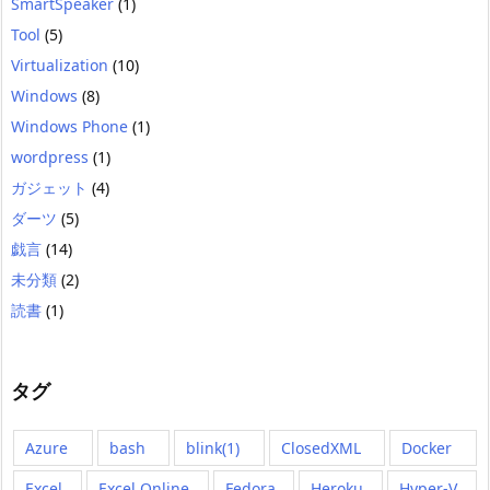
SmartSpeaker
(1)
Tool
(5)
Virtualization
(10)
Windows
(8)
Windows Phone
(1)
wordpress
(1)
ガジェット
(4)
ダーツ
(5)
戯言
(14)
未分類
(2)
読書
(1)
タグ
Azure
bash
blink(1)
ClosedXML
Docker
Excel
Excel Online
Fedora
Heroku
Hyper-V