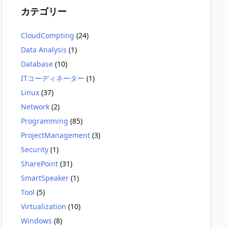
カテゴリー
CloudCompting
(24)
Data Analysis
(1)
Database
(10)
ITコーディネーター
(1)
Linux
(37)
Network
(2)
Programming
(85)
ProjectManagement
(3)
Security
(1)
SharePoint
(31)
SmartSpeaker
(1)
Tool
(5)
Virtualization
(10)
Windows
(8)