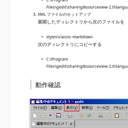
Files\gedit\share\gtksourceview-2.0\lang
XML ファイルのセットアップ
展開したディレクトリから次のファイルを
styles\classic-markdown
次のディレクトリにコピーする
C:\Program
Files\gedit\share\gtksourceview-2.0\lang
動作確認