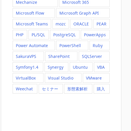
Mechanize
Microsoft 365
Microsoft Flow
Microsoft Graph API
Microsoft Teams
mozc
ORACLE
PEAR
PHP
PL/SQL
PostgreSQL
PowerApps
Power Automate
PowerShell
Ruby
SakuraVPS
SharePoint
SQLServer
Symfony1.4
Synergy
Ubuntu
VBA
VirtualBox
Visual Studio
VMware
Weechat
セミナー
形態素解析
購入