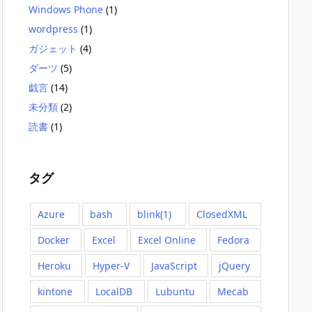
Windows Phone
(1)
wordpress
(1)
ガジェット
(4)
ダーツ
(5)
戯言
(14)
未分類
(2)
読書
(1)
タグ
Azure
bash
blink(1)
ClosedXML
Docker
Excel
Excel Online
Fedora
Heroku
Hyper-V
JavaScript
jQuery
kintone
LocalDB
Lubuntu
Mecab