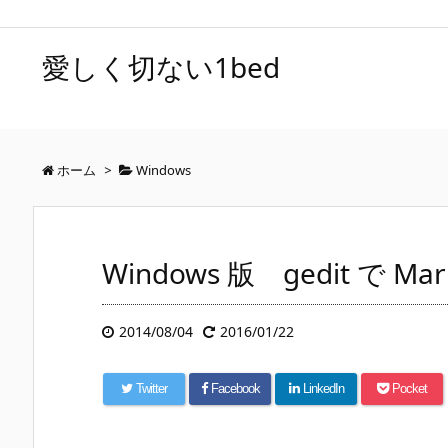
愛しく切ない1bed
ホーム
>
Windows
Windows 版 gedit で M
2014/08/04
2016/01/22
Twitter
Facebook
LinkedIn
Pocket