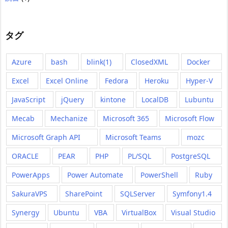
タグ
Azure
bash
blink(1)
ClosedXML
Docker
Excel
Excel Online
Fedora
Heroku
Hyper-V
JavaScript
jQuery
kintone
LocalDB
Lubuntu
Mecab
Mechanize
Microsoft 365
Microsoft Flow
Microsoft Graph API
Microsoft Teams
mozc
ORACLE
PEAR
PHP
PL/SQL
PostgreSQL
PowerApps
Power Automate
PowerShell
Ruby
SakuraVPS
SharePoint
SQLServer
Symfony1.4
Synergy
Ubuntu
VBA
VirtualBox
Visual Studio