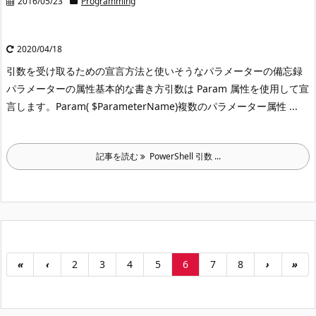
2016/05/23
Programming
2020/04/18
引数を受け取るための宣言方法と使いそうなパラメーターの備忘録
パラメーターの属性基本的な書き方
引数は Param 属性を使用して宣
言します。
Param( $ParameterName)
複数のパラメーター属性 ...
記事を読む
PowerShell 引数 ...
«
‹
2
3
4
5
6
7
8
›
»