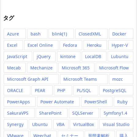
タグ
Azure
bash
blink(1)
ClosedXML
Docker
Excel
Excel Online
Fedora
Heroku
Hyper-V
JavaScript
jQuery
kintone
LocalDB
Lubuntu
Mecab
Mechanize
Microsoft 365
Microsoft Flow
Microsoft Graph API
Microsoft Teams
mozc
ORACLE
PEAR
PHP
PL/SQL
PostgreSQL
PowerApps
Power Automate
PowerShell
Ruby
SakuraVPS
SharePoint
SQLServer
Symfony1.4
Synergy
Ubuntu
VBA
VirtualBox
Visual Studio
VMware
Weechat
セミナー
形態素解析
購入