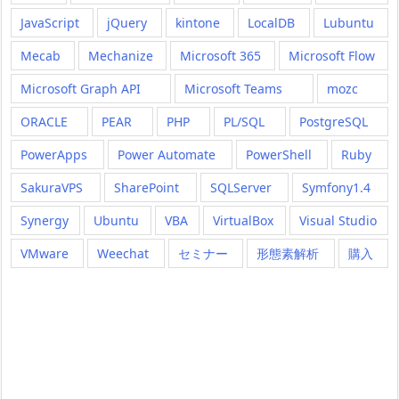
JavaScript
jQuery
kintone
LocalDB
Lubuntu
Mecab
Mechanize
Microsoft 365
Microsoft Flow
Microsoft Graph API
Microsoft Teams
mozc
ORACLE
PEAR
PHP
PL/SQL
PostgreSQL
PowerApps
Power Automate
PowerShell
Ruby
SakuraVPS
SharePoint
SQLServer
Symfony1.4
Synergy
Ubuntu
VBA
VirtualBox
Visual Studio
VMware
Weechat
セミナー
形態素解析
購入