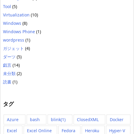
Tool
(5)
Virtualization
(10)
Windows
(8)
Windows Phone
(1)
wordpress
(1)
ガジェット
(4)
ダーツ
(5)
戯言
(14)
未分類
(2)
読書
(1)
タグ
Azure
bash
blink(1)
ClosedXML
Docker
Excel
Excel Online
Fedora
Heroku
Hyper-V