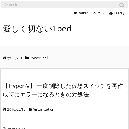
Twitter
RSS
Feedly
愛しく切ない1bed
ホーム
>
PowerShell
【Hyper-V】 一度削除した仮想スイッチを再作
成時にエラーになるときの対処法
2016/03/18
Virtualization
2020/04/18