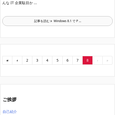
んな IT 企業駄目か ...
記事を読む
Windows 8.1 で P ...
«
‹
2
3
4
5
6
7
8
›
»
ご挨拶
自己紹介