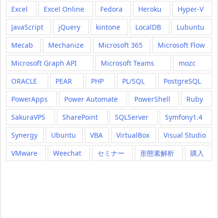
Excel
Excel Online
Fedora
Heroku
Hyper-V
JavaScript
jQuery
kintone
LocalDB
Lubuntu
Mecab
Mechanize
Microsoft 365
Microsoft Flow
Microsoft Graph API
Microsoft Teams
mozc
ORACLE
PEAR
PHP
PL/SQL
PostgreSQL
PowerApps
Power Automate
PowerShell
Ruby
SakuraVPS
SharePoint
SQLServer
Symfony1.4
Synergy
Ubuntu
VBA
VirtualBox
Visual Studio
VMware
Weechat
セミナー
形態素解析
購入